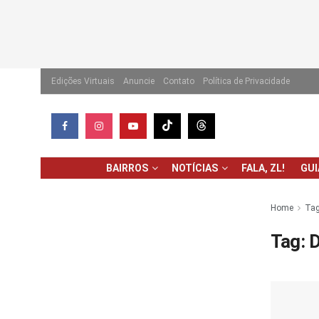
Edições Virtuais
Anuncie
Contato
Política de Privacidade
BAIRROS
NOTÍCIAS
FALA, ZL!
GU
Home
Ta
Tag:
D