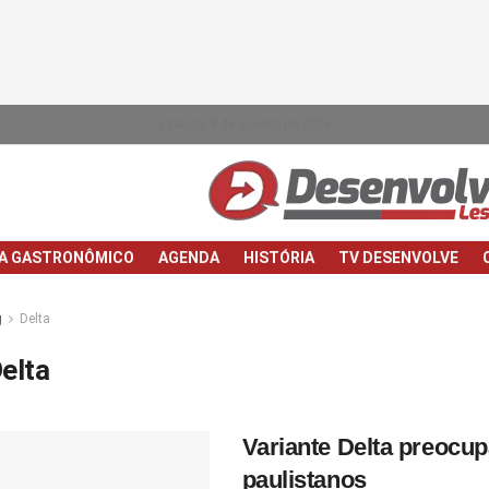
sábado, 8 de agosto de 2026
IA GASTRONÔMICO
AGENDA
HISTÓRIA
TV DESENVOLVE
g
Delta
elta
Variante Delta preocu
paulistanos