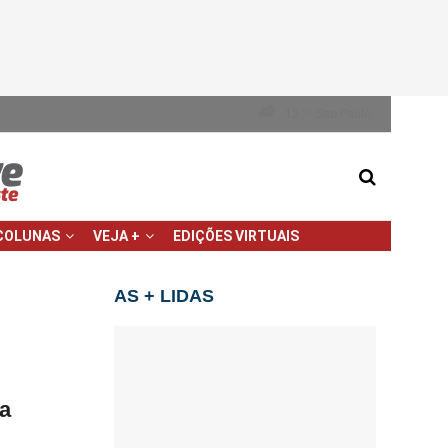
13
Sao Paulo
°C
COLUNAS
VEJA +
EDIÇÕES VIRTUAIS
AS + LIDAS
pa