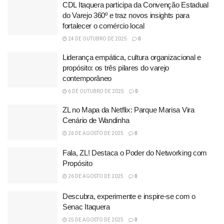
CDL Itaquera participa da Convenção Estadual
do Varejo 360º e traz novos insights para
fortalecer o comércio local
24 DE OUTUBRO DE 2025
0
Liderança empática, cultura organizacional e
propósito: os três pilares do varejo
contemporâneo
6 DE OUTUBRO DE 2025
0
ZL no Mapa da Netflix: Parque Marisa Vira
Cenário de Wandinha
26 DE AGOSTO DE 2025
0
Fala, ZL! Destaca o Poder do Networking com
Propósito
26 DE AGOSTO DE 2025
0
Descubra, experimente e inspire-se com o
Senac Itaquera
25 DE AGOSTO DE 2025
0