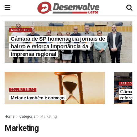
MARKETING
Câmara de SP homenageia jornais de
bairro e reforça importância da
imprensa regional
ARTIGOS
COLUNA SENAC
Câmara 
Metade também é começo
reforça
Home
Categoria
Marketing
Marketing