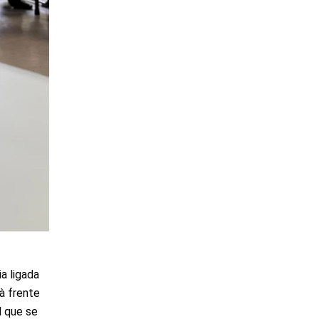
ia ligada
à frente
l que se