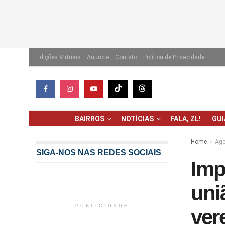
Edições Virtuais
Anuncie
Contato
Política de Privacidade
BAIRROS
NOTÍCIAS
FALA, ZL!
GU
Home
Ag
SIGA-NOS NAS REDES SOCIAIS
Imp
uni
PUBLICIDADE
ver