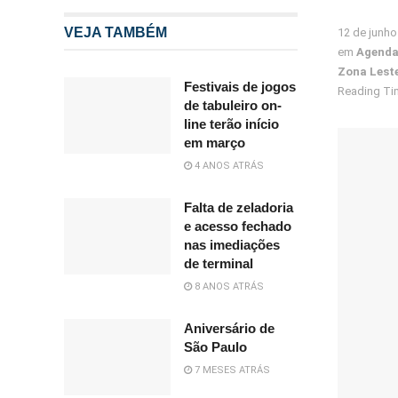
VEJA TAMBÉM
12 de junho
em
Agend
Zona Lest
Festivais de jogos
Reading Tim
de tabuleiro on-
line terão início
em março
4 ANOS ATRÁS
Falta de zeladoria
e acesso fechado
nas imediações
de terminal
8 ANOS ATRÁS
Aniversário de
São Paulo
7 MESES ATRÁS