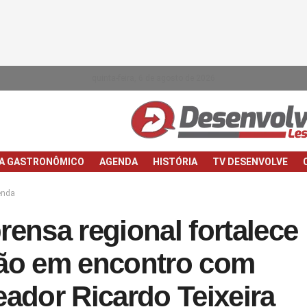
quinta-feira, 6 de agosto de 2026
IA GASTRONÔMICO
AGENDA
HISTÓRIA
TV DESENVOLVE
enda
rensa regional fortalece
ão em encontro com
eador Ricardo Teixeira