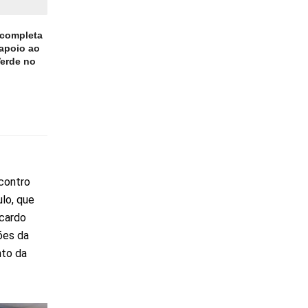
 completa
 apoio ao
Verde no
ncontro
lo, que
icardo
ões da
nto da