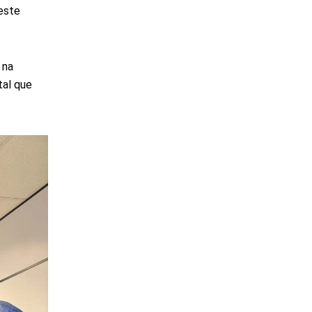
este
 na
tal que