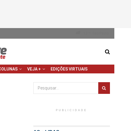
13
Sao Paulo
°C
COLUNAS
VEJA +
EDIÇÕES VIRTUAIS
PUBLICIDADE