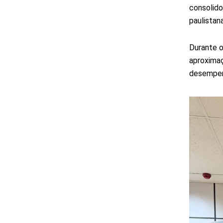
consolido
paulistana
Durante o
aproximaç
desempenh