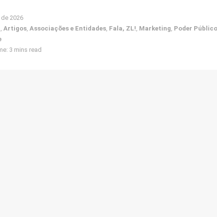
 de 2026
a
,
Artigos
,
Associações e Entidades
,
Fala, ZL!
,
Marketing
,
Poder Públic
e
e: 3 mins read