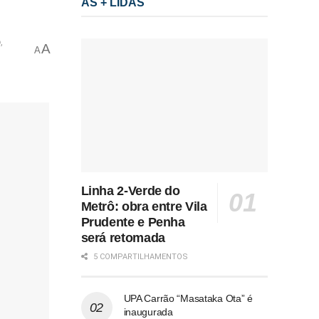
AS + LIDAS
o
,
A
A
Linha 2-Verde do
Metrô: obra entre Vila
Prudente e Penha
será retomada
5 COMPARTILHAMENTOS
UPA Carrão “Masataka Ota” é
inaugurada