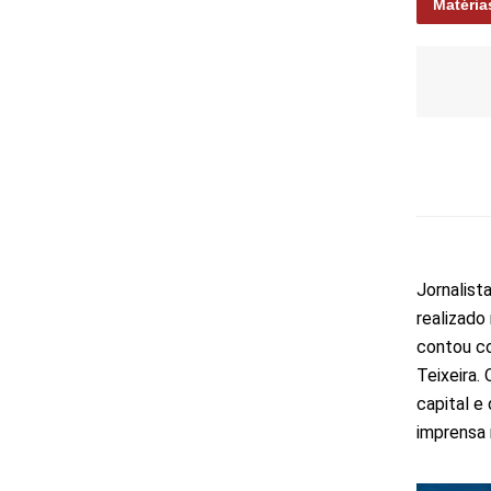
Matéria
Jornalist
realizado
contou co
Teixeira.
capital e
imprensa 