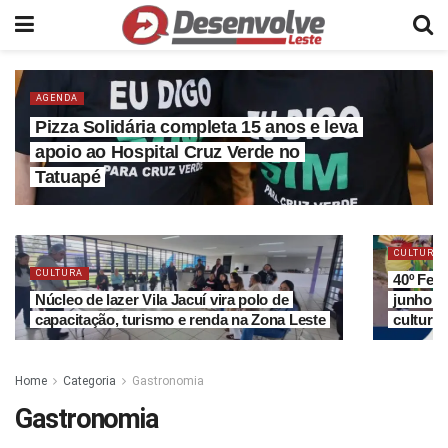
AGENDA
Pizza Solidária completa 15 anos e leva
apoio ao Hospital Cruz Verde no
Tatuapé
CULTURA
CULTURA
40º Fes
Núcleo de lazer Vila Jacuí vira polo de
junho c
capacitação, turismo e renda na Zona Leste
culturai
Home
Categoria
Gastronomia
Gastronomia