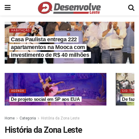
HABITAÇÃO
Casa Paulista entrega 222
apartamentos na Mooca com
investimento de R$ 40 milhões
AGENDA
CID. TIRA
De projeto social em SP aos EUA
De faze
Home
Categoria
História da Zona Leste
História da Zona Leste