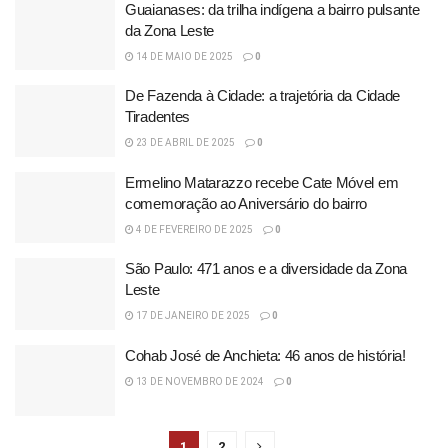
Guaianases: da trilha indígena a bairro pulsante
da Zona Leste
14 DE MAIO DE 2025
0
De Fazenda à Cidade: a trajetória da Cidade
Tiradentes
23 DE ABRIL DE 2025
0
Ermelino Matarazzo recebe Cate Móvel em
comemoração ao Aniversário do bairro
4 DE FEVEREIRO DE 2025
0
São Paulo: 471 anos e a diversidade da Zona
Leste
17 DE JANEIRO DE 2025
0
Cohab José de Anchieta: 46 anos de história!
13 DE NOVEMBRO DE 2024
0
1
2