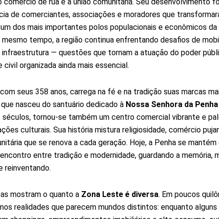
o comércio de rua e a união comunitária. Seu desenvolvimento fo
cia de comerciantes, associações e moradores que transforma
 um dos mais importantes polos populacionais e econômicos da
 mesmo tempo, a região continua enfrentando desafios de mobi
 infraestrutura — questões que tornam a atuação do poder públ
 civil organizada ainda mais essencial.
 com seus 358 anos, carrega na fé e na tradição suas marcas mai
 que nasceu do santuário dedicado à
Nossa Senhora da Penha
 séculos, tornou-se também um centro comercial vibrante e pa
ções culturais. Sua história mistura religiosidade, comércio puj
nitária que se renova a cada geração. Hoje, a Penha se manté
encontro entre tradição e modernidade, guardando a memória, 
 reinventando.
tas mostram o quanto a
Zona Leste é diversa
. Em poucos quil
os realidades que parecem mundos distintos: enquanto alguns 