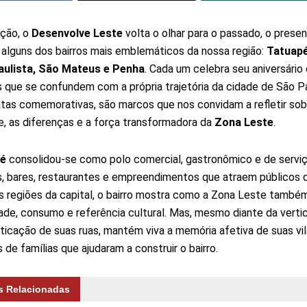
ção, o
Desenvolve Leste
volta o olhar para o passado, o presen
 alguns dos bairros mais emblemáticos da nossa região:
Tatuapé
aulista, São Mateus e Penha
. Cada um celebra seu aniversário
as que se confundem com a própria trajetória da cidade de São P
tas comemorativas, são marcos que nos convidam a refletir sob
e, as diferenças e a força transformadora da
Zona Leste
.
é
consolidou-se como polo comercial, gastronômico e de servi
, bares, restaurantes e empreendimentos que atraem públicos 
s regiões da capital, o bairro mostra como a Zona Leste també
de, consumo e referência cultural. Mas, mesmo diante da verti
sticação de suas ruas, mantém viva a memória afetiva de suas vil
s de famílias que ajudaram a construir o bairro.
s Relacionadas