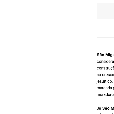
São Migu
considera
construçã
ao cresci
jesuítico
marcada p
moradores
Já
São M