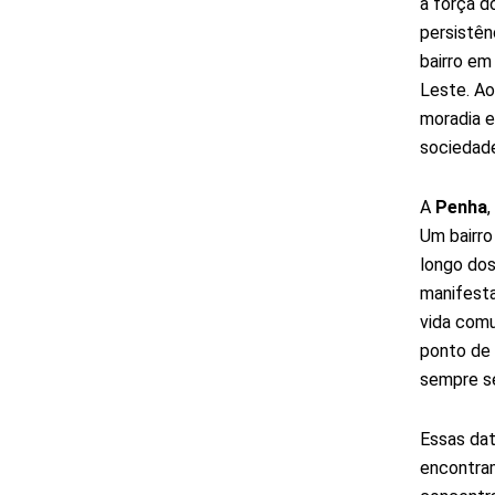
a força d
persistên
bairro em
Leste. Ao
moradia e
sociedade
A
Penha
,
Um bairro
longo dos
manifesta
vida comu
ponto de 
sempre se
Essas da
encontram