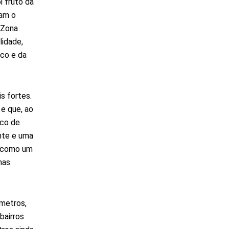
i fruto da
ram o
 Zona
lidade,
ico e da
s fortes.
e que, ao
lco de
ante e uma
m como um
mas
ômetros,
bairros