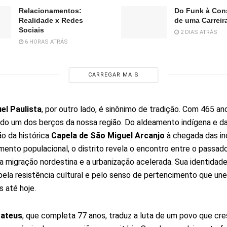
Relacionamentos:
Do Funk à Con
Realidade x Redes
de uma Carreira
Sociais
2 DIAS ATRÁS
6 HORAS ATRÁS
CARREGAR MAIS
el Paulista
, por outro lado, é sinônimo de tradição. Com 465 ano
do um dos berços da nossa região. Do aldeamento indígena e d
o da histórica
Capela de São Miguel Arcanjo
à chegada das in
mento populacional, o distrito revela o encontro entre o passad
, a migração nordestina e a urbanização acelerada. Sua identidade
ela resistência cultural e pelo senso de pertencimento que une
 até hoje.
ateus
, que completa 77 anos, traduz a luta de um povo que c