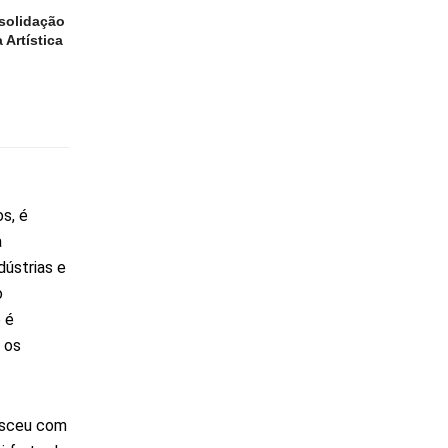
solidação
 Artística
s, é
a
dústrias e
o
 é
 os
resceu com