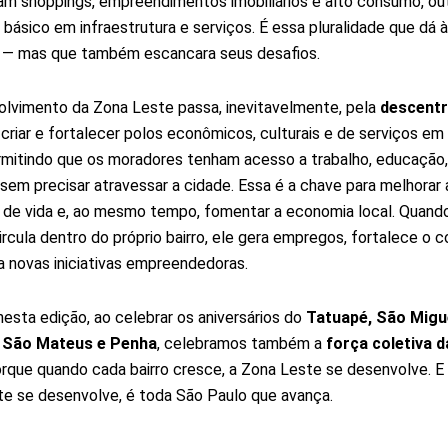
m shoppings, empreendimentos imobiliários e alto consumo, out
básico em infraestrutura e serviços. É essa pluralidade que dá à
 — mas que também escancara seus desafios.
lvimento da Zona Leste passa, inevitavelmente, pela
descentr
 criar e fortalecer polos econômicos, culturais e de serviços em
ermitindo que os moradores tenham acesso a trabalho, educação,
em precisar atravessar a cidade. Essa é a chave para melhorar 
 de vida e, ao mesmo tempo, fomentar a economia local. Quand
circula dentro do próprio bairro, ele gera empregos, fortalece o 
a novas iniciativas empreendedoras.
 nesta edição, ao celebrar os aniversários do
Tatuapé, São Migu
, São Mateus e Penha
, celebramos também a
força coletiva 
orque quando cada bairro cresce, a Zona Leste se desenvolve. E
e se desenvolve, é toda São Paulo que avança.