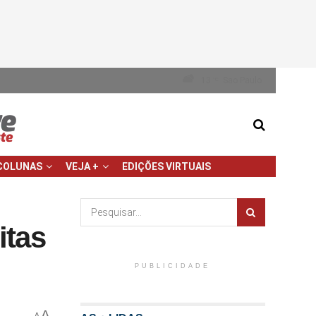
13
Sao Paulo
°C
COLUNAS
VEJA +
EDIÇÕES VIRTUAIS
itas
PUBLICIDADE
A