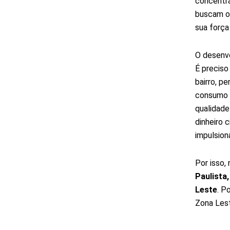
concentra
buscam o 
sua força
O desenvo
É preciso
bairro, p
consumo s
qualidade
dinheiro 
impulsion
Por isso,
Paulista
Leste
. P
Zona Lest