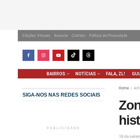
Edições Virtuais
Anuncie
Contato
Política de Privacidade
BAIRROS
NOTÍCIAS
FALA, ZL!
GU
Home
Art
SIGA-NOS NAS REDES SOCIAIS
Zon
his
PUBLICIDADE
18 de sete