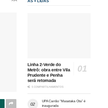
A
AS + LIDAS
Linha 2-Verde do
Metrô: obra entre Vila
Prudente e Penha
será retomada
5 COMPARTILHAMENTOS
UPA Carrão “Masataka Ota” é
inaugurada