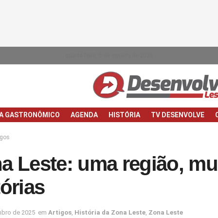
quarta-feira, 5 de agosto de 2026
IA GASTRONÔMICO
AGENDA
HISTÓRIA
TV DESENVOLVE
igos
a Leste: uma região, mu
tórias
mbro de 2025
em
Artigos
,
História da Zona Leste
,
Zona Leste