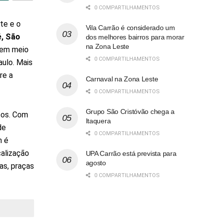
0 COMPARTILHAMENTOS
te e o
Vila Carrão é considerado um
, São
dos melhores bairros para morar
na Zona Leste
 em meio
0 COMPARTILHAMENTOS
aulo. Mais
re a
Carnaval na Zona Leste
0 COMPARTILHAMENTOS
Grupo São Cristóvão chega a
ços. Com
Itaquera
de
0 COMPARTILHAMENTOS
m é
calização
UPA Carrão está prevista para
agosto
as, praças
0 COMPARTILHAMENTOS