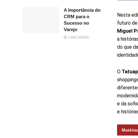
A Importância do
Nesta edi
CRM para o
futuro de
Sucesso no
Varejo
Miguel P
1 ANO ATRÁS
a históri
do que da
identidad
O
Tatuap
shoppings
diferente
modernida
e da sofi
e história
Matéria