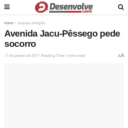
Home
Itaquera e Região
Avenida Jacu-Pêssego pede
socorro
A
17 de janeiro de 2017
Reading Time: 3 mins read
A