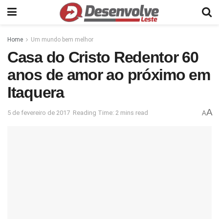
Home
Um mundo bem melhor
Casa do Cristo Redentor 60
anos de amor ao próximo em
Itaquera
A
5 de fevereiro de 2017
Reading Time: 2 mins read
A