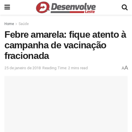
Home
Saúde
Febre amarela: fique atento à
campanha de vacinação
fracionada
A
25 de janeiro de 2018
Reading Time: 2 mins read
A