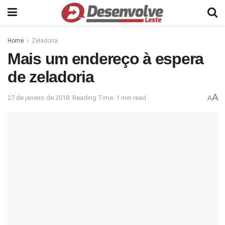
Home
Zeladoria
Mais um endereço à espera
de zeladoria
A
27 de janeiro de 2018
Reading Time: 1 min read
A