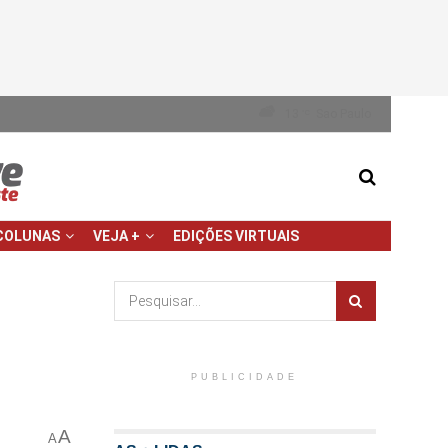
13
Sao Paulo
°C
COLUNAS
VEJA +
EDIÇÕES VIRTUAIS
PUBLICIDADE
A
A