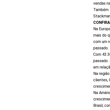
vendas na
Também fi
Stackman
CONFIR
Na Europa
mais do q
com um re
passado.
Com 43.30
passado. 
em relaçã
Na região
clientes,
crescimen
Na Améric
crescimen
Brasil, c