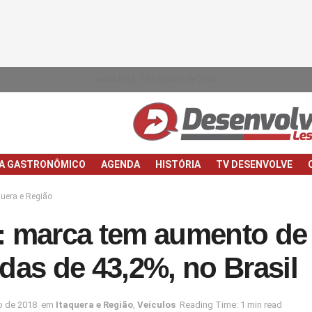
sexta-feira, 7 de agosto de 2026
IA GASTRONÔMICO
AGENDA
HISTÓRIA
TV DESENVOLVE
quera e Região
 marca tem aumento de
das de 43,2%, no Brasil
o de 2018
em
Itaquera e Região
,
Veículos
Reading Time: 1 min read