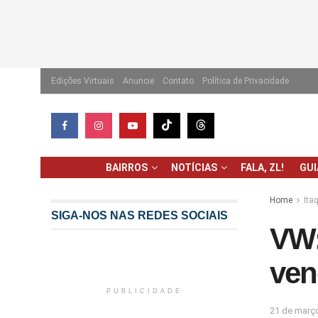
Edições Virtuais
Anuncie
Contato
Política de Privacidade
BAIRROS
NOTÍCIAS
FALA, ZL!
GU
Home
Ita
SIGA-NOS NAS REDES SOCIAIS
VW:
ven
PUBLICIDADE
21 de març