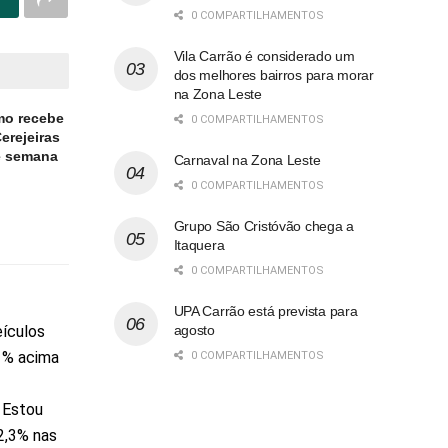
0 COMPARTILHAMENTOS
Vila Carrão é considerado um
dos melhores bairros para morar
na Zona Leste
mo recebe
0 COMPARTILHAMENTOS
erejeiras
e semana
Carnaval na Zona Leste
S
0 COMPARTILHAMENTOS
Grupo São Cristóvão chega a
Itaquera
0 COMPARTILHAMENTOS
UPA Carrão está prevista para
agosto
ículos
1% acima
0 COMPARTILHAMENTOS
 Estou
2,3% nas