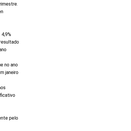
rimestre.
en
, 4,9%
resultado
ano
ue no ano
m janeiro
aos
ficativo
ente pelo