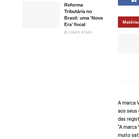
Reforma
Tributária no
Brasil: uma ‘Nova
Matéria
Era’ fiscal
2 ANOS ATRÁS
A marca V
aos seus 
das regi
“A marca
muito sat