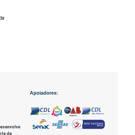
da
Apoiadores:
Desenvolve
nte de