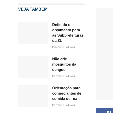
VEJA TAMBÉM
Definido o
orçamento para
as Subprefeituras
da ZL
6 ANOS ATRÁS
Não crie
mosquitos da
dengue!
7 ANOS ATRÁS
Orientação para
comerciantes de
comida de rua
7 ANOS ATRÁS