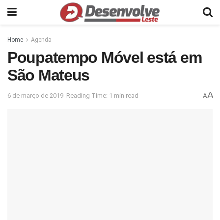
Home
Agenda
Poupatempo Móvel está em
São Mateus
A
6 de março de 2019
Reading Time: 1 min read
A