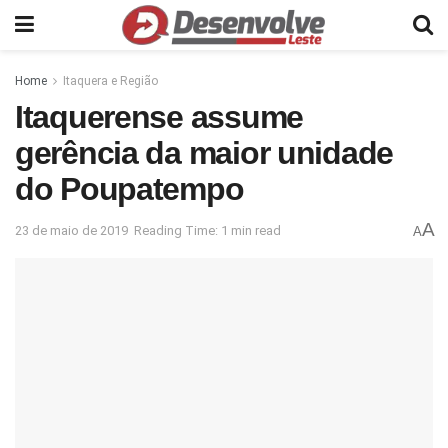
Home
Itaquera e Região
Itaquerense assume
gerência da maior unidade
do Poupatempo
A
23 de maio de 2019
Reading Time: 1 min read
A