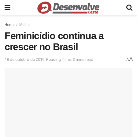
Home
Mulher
Feminicídio continua a
crescer no Brasil
A
18 de outubro de 2019
Reading Time: 3 mins read
A