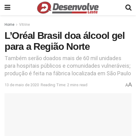
Home
Vitrine
L’Oréal Brasil doa álcool gel
para a Região Norte
Também serão doados mais de 60 mil unidades
para hospitais públicos e comunidades vulneráveis;
produção é feita na fábrica localizada em São Paulo
A
13 de maio de 2020
Reading Time: 2 mins read
A