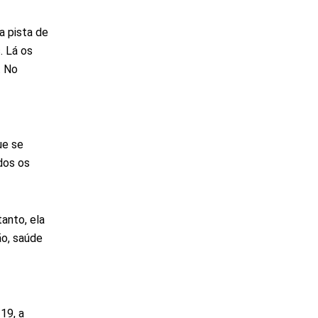
a pista de
. Lá os
. No
ue se
dos os
anto, ela
ão, saúde
19, a