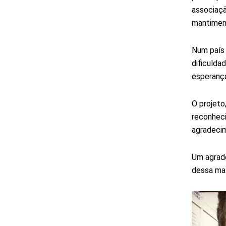
associaçã
mantiment
Num país 
dificulda
esperança
O projeto
reconheci
agradeci
Um agrade
dessa mat