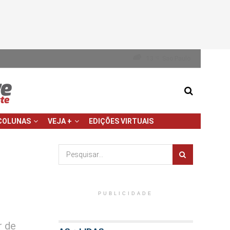
13
Sao Paulo
°C
COLUNAS
VEJA +
EDIÇÕES VIRTUAIS
PUBLICIDADE
r de