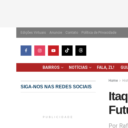
Edições Virtuais
Anuncie
Contato
Política de Privacidade
BAIRROS
NOTÍCIAS
FALA, ZL!
GU
Home
His
SIGA-NOS NAS REDES SOCIAIS
Ita
Fut
PUBLICIDADE
Por Raf