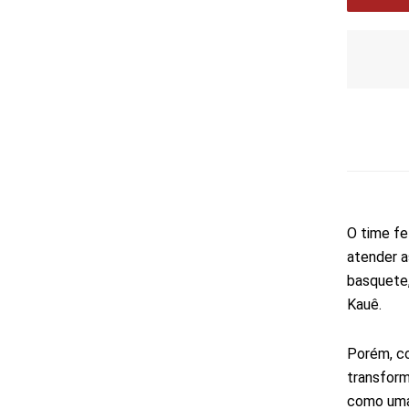
O time fe
atender 
basquete,
Kauê.
Porém, co
transform
como uma 