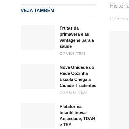
Históri
VEJA TAMBÉM
23 de maio
Frutas da
primavera e as
vantagens para a
saúde
7 ANOS ATRÁS
Nova Unidade do
Rede Cozinha
Escola Chega a
Cidade Tiradentes
2 MESES ATRÁS
Plataforma
Infantil Inova-
Ansiedade, TDAH
e TEA