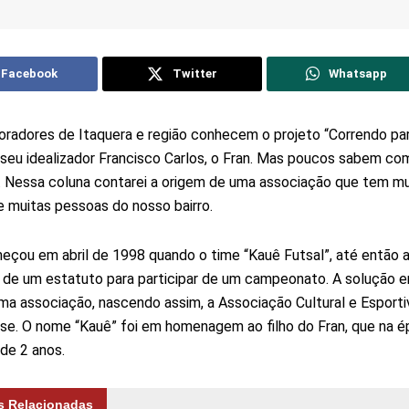
Facebook
Twitter
Whatsapp
radores de Itaquera e região conhecem o projeto “Correndo pa
 seu idealizador Francisco Carlos, o Fran. Mas poucos sabem co
 Nessa coluna contarei a origem de uma associação que tem m
de muitas pessoas do nosso bairro.
çou em abril de 1998 quando o time “Kauê Futsal”, até então 
 de um estatuto para participar de um campeonato. A solução 
 uma associação, nascendo assim, a Associação Cultural e Esport
se. O nome “Kauê” foi em homenagem ao filho do Fran, que na é
de 2 anos.
s Relacionadas