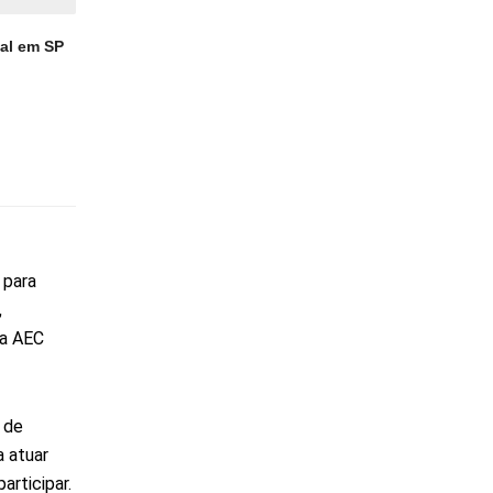
ial em SP
 para
,
da AEC
 de
a atuar
rticipar.