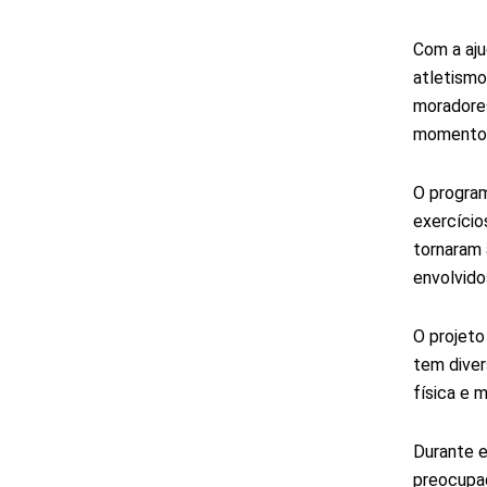
Com a aju
atletismo 
moradores
momento e
O program
exercício
tornaram 
envolvido
O projeto
tem diver
física e m
Durante e
preocupad