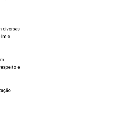
m diversas
lim e
em
respeito e
zação