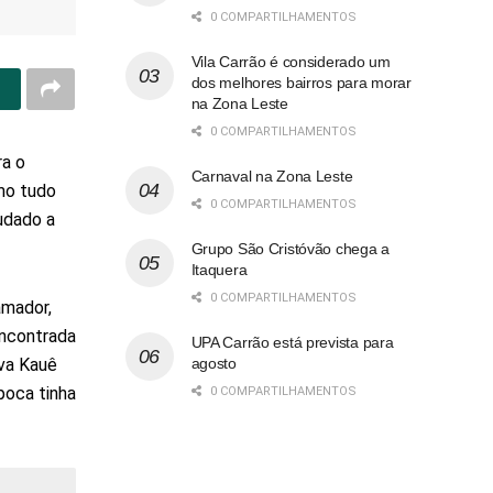
0 COMPARTILHAMENTOS
Vila Carrão é considerado um
dos melhores bairros para morar
na Zona Leste
0 COMPARTILHAMENTOS
ra o
Carnaval na Zona Leste
mo tudo
0 COMPARTILHAMENTOS
udado a
Grupo São Cristóvão chega a
Itaquera
0 COMPARTILHAMENTOS
amador,
encontrada
UPA Carrão está prevista para
agosto
iva Kauê
poca tinha
0 COMPARTILHAMENTOS