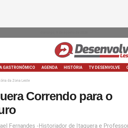
domingo, 9 de agosto de 2026
IA GASTRONÔMICO
AGENDA
HISTÓRIA
TV DESENVOLVE
tória da Zona Leste
quera Correndo para o
uro
ael Fernandes -Historiador de Itaquera e Professo