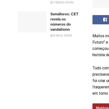
7 MESES ATRÁS
Semáforos: CET
revela os
números do
vandalismo
Muitos mo
8 ANOS ATRÁS
Futuro” e
começou.
história 
Tudo come
precisava
foi criar
Itaqueren
em torno 
Matéria