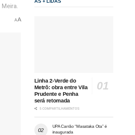
AS + LIDAS
 Meira.
A
A
Linha 2-Verde do
Metrô: obra entre Vila
Prudente e Penha
será retomada
5 COMPARTILHAMENTOS
UPA Carrão “Masataka Ota” é
inaugurada