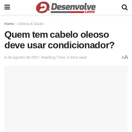
Home
Beleza & Saúde
Quem tem cabelo oleoso
deve usar condicionador?
A
6 de agosto de 2021
Reading Time: 2 mins read
A