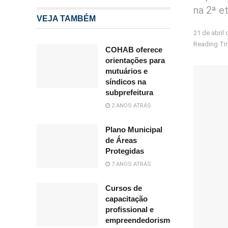
na 2ª e
VEJA TAMBÉM
21 de abril
Reading Tim
COHAB oferece
orientações para
mutuários e
síndicos na
subprefeitura
2 ANOS ATRÁS
Plano Municipal
de Áreas
Protegidas
7 ANOS ATRÁS
Cursos de
capacitação
profissional e
empreendedorismo