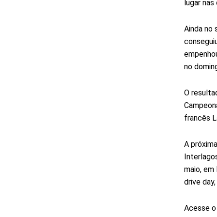
lugar nas
Ainda no 
conseguiu
empenhou 
no domingo
O resulta
Campeonat
francês L
A próxima
Interlago
maio, em 
drive day,
Acesse o