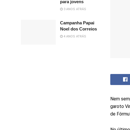
para jovens
3 ANOS ATRÁS
Campanha Papai
Noel dos Correios
4 ANOS ATRÁS
Nem sempr
garoto Vi
de Fórmul
No último