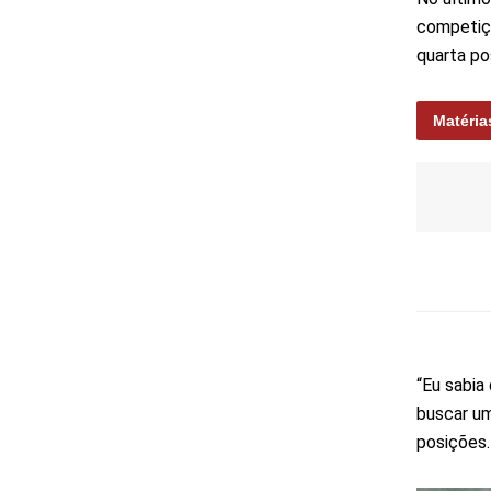
competiçã
quarta po
Matéria
“Eu sabia
buscar um
posições.