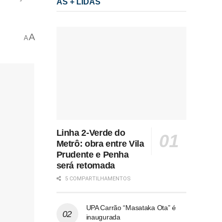
AS + LIDAS
A
A
Linha 2-Verde do
Metrô: obra entre Vila
Prudente e Penha
será retomada
5 COMPARTILHAMENTOS
UPA Carrão “Masataka Ota” é
inaugurada