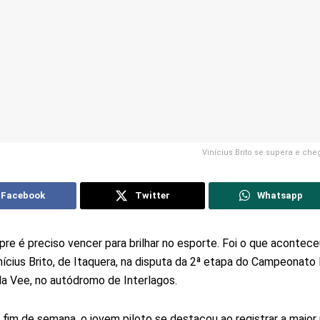
Vinícius Brito se supera e ch
Facebook
Twitter
Whatsapp
e é preciso vencer para brilhar no esporte. Foi o que acontec
nícius Brito, de Itaquera, na disputa da 2ª etapa do Campeonato 
a Vee, no autódromo de Interlagos.
 fim de semana, o jovem piloto se destacou ao registrar a maior