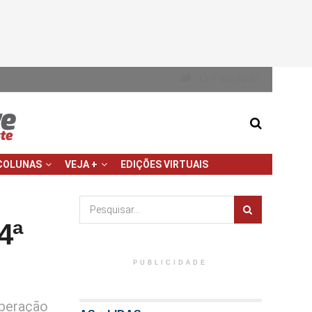
13
Sao Paulo
°C
COLUNAS
VEJA +
EDIÇÕES VIRTUAIS
4ª
PUBLICIDADE
uperação