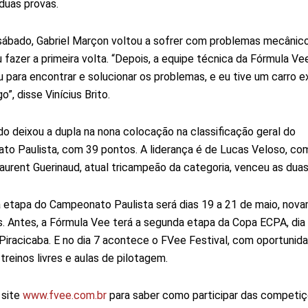
 duas provas.
sábado, Gabriel Marçon voltou a sofrer com problemas mecânic
 fazer a primeira volta. “Depois, a equipe técnica da Fórmula Ve
para encontrar e solucionar os problemas, e eu tive um carro 
”, disse Vinícius Brito.
do deixou a dupla na nona colocação na classificação geral do
o Paulista, com 39 pontos. A liderança é de Lucas Veloso, co
aurent Guerinaud, atual tricampeão da categoria, venceu as duas
 etapa do Campeonato Paulista será dias 19 a 21 de maio, no
s. Antes, a Fórmula Vee terá a segunda etapa da Copa ECPA, dia
Piracicaba. E no dia 7 acontece o FVee Festival, com oportunid
 treinos livres e aulas de pilotagem.
 site
www.fvee.com.br
para saber como participar das competi