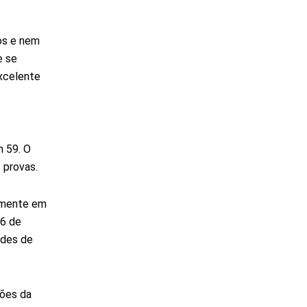
os e nem
e se
excelente
m 59. O
 provas.
vamente em
 6 de
ades de
ções da