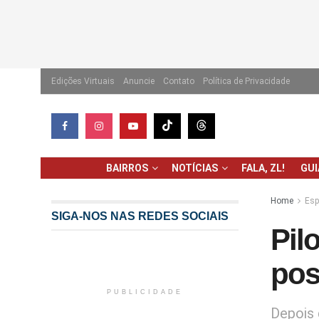
Edições Virtuais
Anuncie
Contato
Política de Privacidade
BAIRROS
NOTÍCIAS
FALA, ZL!
GU
Home
Esp
SIGA-NOS NAS REDES SOCIAIS
Pil
pos
PUBLICIDADE
Depois 