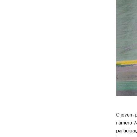
O jovem p
número 74
participa