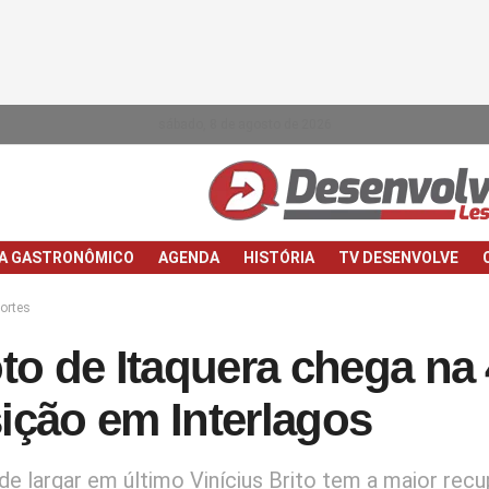
sábado, 8 de agosto de 2026
IA GASTRONÔMICO
AGENDA
HISTÓRIA
TV DESENVOLVE
ortes
oto de Itaquera chega na 
ição em Interlagos
de largar em último Vinícius Brito tem a maior rec