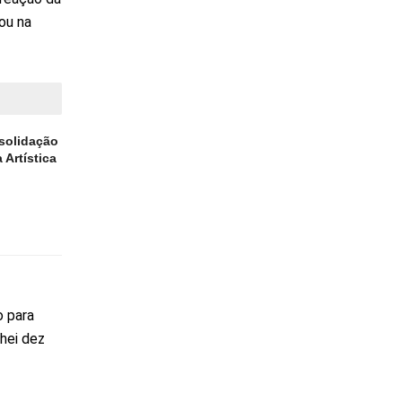
ou na
solidação
 Artística
o para
nhei dez