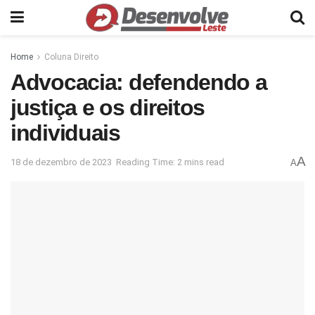
Home
Coluna Direito
Advocacia: defendendo a
justiça e os direitos
individuais
A
18 de dezembro de 2023
Reading Time: 2 mins read
A