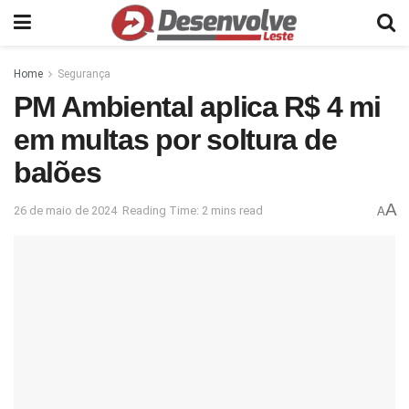
Home
Segurança
PM Ambiental aplica R$ 4 mi
em multas por soltura de
balões
A
26 de maio de 2024
Reading Time: 2 mins read
A