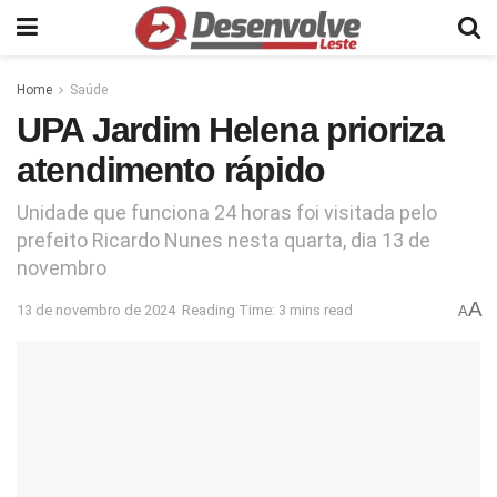
Home
Saúde
UPA Jardim Helena prioriza
atendimento rápido
Unidade que funciona 24 horas foi visitada pelo
prefeito Ricardo Nunes nesta quarta, dia 13 de
novembro
A
13 de novembro de 2024
Reading Time: 3 mins read
A