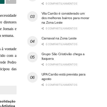
0 COMPARTILHAMENTOS
Vila Carrão é considerado um
necessidade
dos melhores bairros para morar
e diretores
na Zona Leste
e Jornais e
0 COMPARTILHAMENTOS
sa semana.
Carnaval na Zona Leste
0 COMPARTILHAMENTOS
s à vontade
Grupo São Cristóvão chega a
cido com a
Itaquera
 rede Pedro
0 COMPARTILHAMENTOS
icipou das
UPA Carrão está prevista para
agosto
0 COMPARTILHAMENTOS
solidação
 Artística