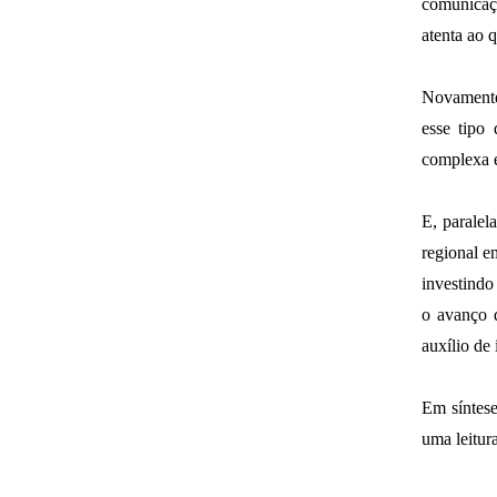
comunicaç
atenta ao q
Novamente,
esse tipo
complexa e 
E, paralel
regional e
investindo
o avanço d
auxílio de i
Em síntese
uma leitura