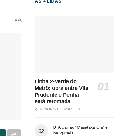
AS + LIDAS
A
A
Linha 2-Verde do
Metrô: obra entre Vila
Prudente e Penha
será retomada
5 COMPARTILHAMENTOS
UPA Carrão “Masataka Ota” é
inaugurada