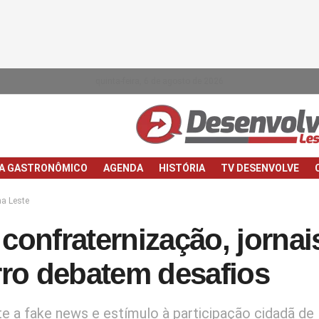
quinta-feira, 6 de agosto de 2026
IA GASTRONÔMICO
AGENDA
HISTÓRIA
TV DESENVOLVE
a Leste
confraternização, jornai
rro debatem desafios
 a fake news e estímulo à participação cidadã de 