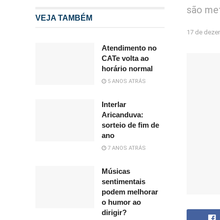
são me
VEJA TAMBÉM
17 de deze
Atendimento no
CATe volta ao
horário normal
5 ANOS ATRÁS
Interlar
Aricanduva:
sorteio de fim de
ano
7 ANOS ATRÁS
Músicas
sentimentais
podem melhorar
o humor ao
dirigir?