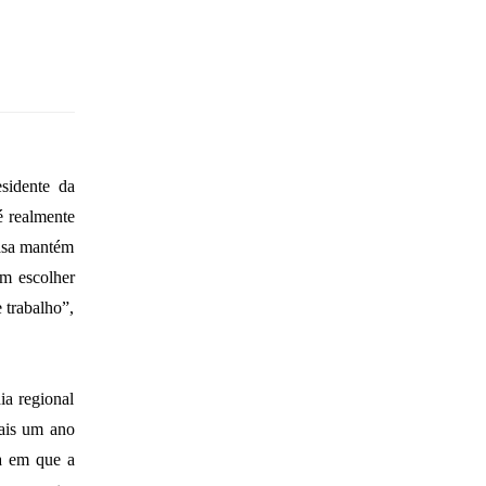
sidente da
é realmente
casa mantém
m escolher
 trabalho”,
ia regional
ais um ano
na em que a