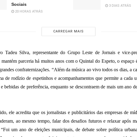
Sociais
3 DIAS ATRÁS
20 HORAS ATRÁS
CARREGAR MAIS
o Tadeu Silva, representante do Grupo Leste de Jornais e vice-pre
 mantém parceria há muitos anos com o Quintal do Espeto, o espaço 
 grandes confraternizações. “Além da música ao vivo todos os dias, a 
a de rodízio de espetinhos e acompanhamentos que permite a cada u
s e bebidas de preferência, enquanto se descontraem de mais um ano de
ido, ele acredita que os jornalistas e publicitários das empresas de míd
deram, ao mesmo tempo, falar dos desafios futuros e relaxar após m
 “Foi um ano de eleições municipais, de debate sobre política urba