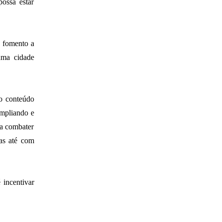
ossa estar
a fomento a
uma cidade
 o conteúdo
ampliando e
ra combater
das até com
 incentivar