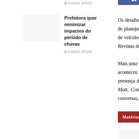
9 ANOS ATRÁS
Prefeitura quer
Os desafio
minimizar
de planeja
impactos do
período de
de veículo
chuvas
Revistas d
5 ANOS ATRÁS
Mais uma v
aconteceu
presença d
Mott. Com
conversas
Matéria