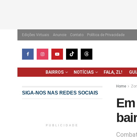
Edições Virtuais
Anuncie
Contato
Política de Privacidade
BAIRROS
NOTÍCIAS
FALA, ZL!
GU
Home
Zon
SIGA-NOS NAS REDES SOCIAIS
Em 
bai
PUBLICIDADE
Combate