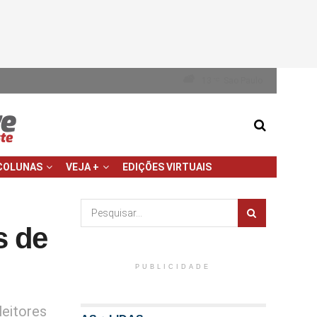
13
Sao Paulo
°C
COLUNAS
VEJA +
EDIÇÕES VIRTUAIS
s de
PUBLICIDADE
leitores