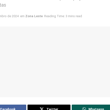
tas
mbro de 2024
em
Zona Leste
Reading Time: 3 mins read
Facebook
Twitter
Whatsapp