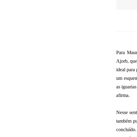
Para Maur
Ajorb, que
ideal para
um esquem
as iguaria
afirma.
Nesse sent
também pu
concluído.