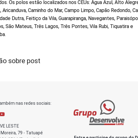
dos. Os polos estão localizados nos CEUs: Água Azul, Alto Alegre
, Aricanduva, Caminho do Mar, Campo Limpo, Capão Redondo, C
dade Dutra, Feitiço da Vila, Guarapiranga, Navegantes, Paraisópol
os, São Mateus, Três Lagos, Três Pontes, Vila Rubi, Tiquatira e
ba.
ão sobre post
também nas redes sociais:
VE LESTE
Moreira, 79 - Tatuapé
Entre e participe do grupo do 