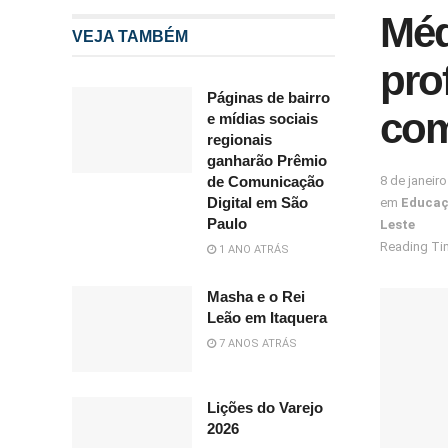
Méd
VEJA TAMBÉM
pro
Páginas de bairro
com
e mídias sociais
regionais
ganharão Prêmio
8 de janeir
de Comunicação
Digital em São
em
Educa
Paulo
Leste
Reading Tim
1 ANO ATRÁS
Masha e o Rei
Leão em Itaquera
7 ANOS ATRÁS
Lições do Varejo
2026