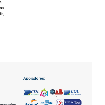
,
asa
is,
Apoiadores:
Desenvolve