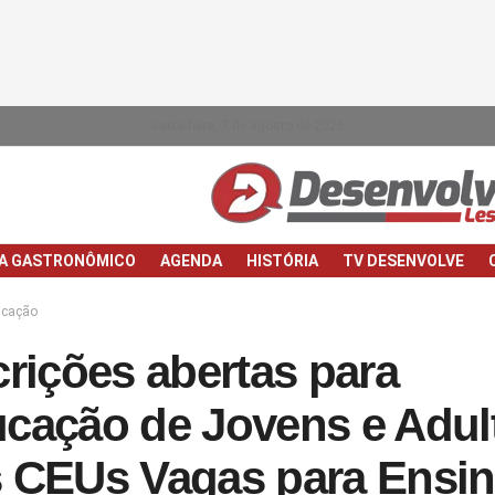
sexta-feira, 7 de agosto de 2026
IA GASTRONÔMICO
AGENDA
HISTÓRIA
TV DESENVOLVE
cação
crições abertas para
cação de Jovens e Adul
 CEUs Vagas para Ensi