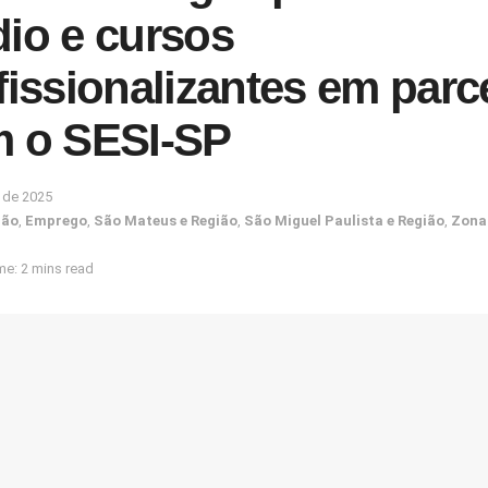
io e cursos
fissionalizantes em parc
 o SESI-SP
o de 2025
ção
,
Emprego
,
São Mateus e Região
,
São Miguel Paulista e Região
,
Zona
e: 2 mins read