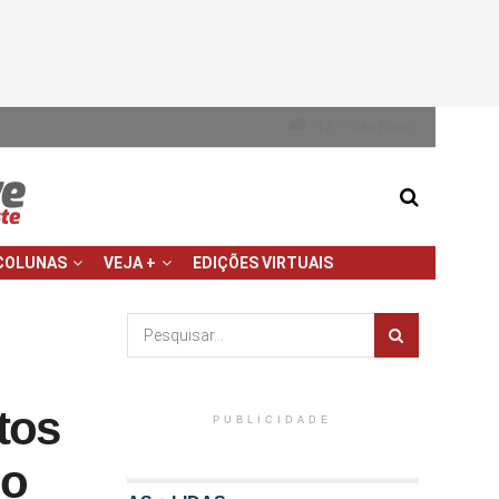
13
Sao Paulo
°C
COLUNAS
VEJA +
EDIÇÕES VIRTUAIS
tos
PUBLICIDADE
no