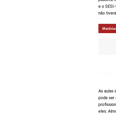
e o SESI-
não tiver
Matéria
As aulas 
pode ser 
profission
eles: Alm