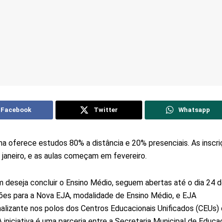
Facebook
Twitter
Whatsapp
a oferece estudos 80% a distância e 20% presenciais. As inscr
 janeiro, e as aulas começam em fevereiro.
 deseja concluir o Ensino Médio, seguem abertas até o dia 24 de
ções para a Nova EJA, modalidade de Ensino Médio, e EJA
nalizante nos polos dos Centros Educacionais Unificados (CEUs) 
 A iniciativa é uma parceria entre a Secretaria Municipal de Educ