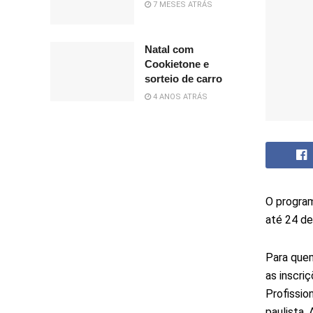
7 MESES ATRÁS
Natal com
Cookietone e
sorteio de carro
4 ANOS ATRÁS
O program
até 24 de
Para quem
as inscri
Profissio
paulista.