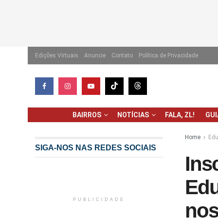
Edições Virtuais
Anuncie
Contato
Política de Privacidade
BAIRROS
NOTÍCIAS
FALA, ZL!
GU
Home
Edu
SIGA-NOS NAS REDES SOCIAIS
Ins
Edu
PUBLICIDADE
nos