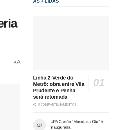
AS + LIDAS
eria
A
A
Linha 2-Verde do
Metrô: obra entre Vila
Prudente e Penha
será retomada
5 COMPARTILHAMENTOS
UPA Carrão “Masataka Ota” é
inaugurada