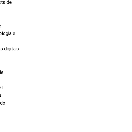
sta de
e
ologia e
s digitais
de
l,
a
 do