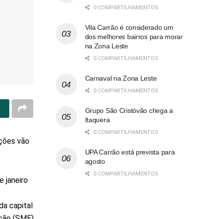
0 COMPARTILHAMENTOS
Vila Carrão é considerado um
dos melhores bairros para morar
na Zona Leste
0 COMPARTILHAMENTOS
Carnaval na Zona Leste
0 COMPARTILHAMENTOS
Grupo São Cristóvão chega a
Itaquera
0 COMPARTILHAMENTOS
ições vão
UPA Carrão está prevista para
agosto
0 COMPARTILHAMENTOS
 janeiro
da capital
ação (SME)