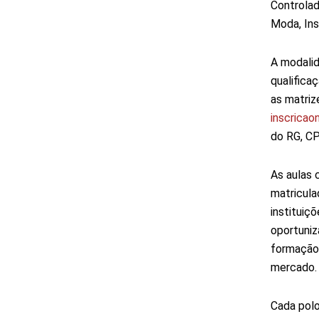
Controlad
Moda, Ins
A modalid
qualifica
as matrize
inscricaon
do RG, CP
As aulas
matricula
instituiç
oportuniz
formação 
mercado.
Cada polo