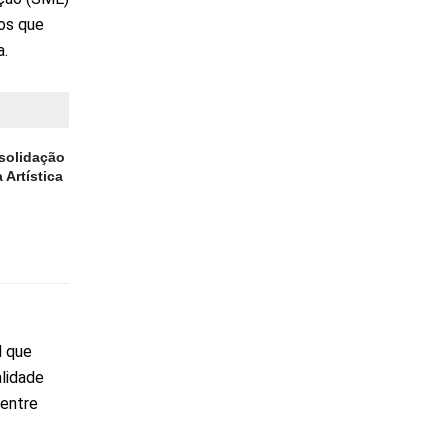
nos que
a.
solidação
 Artística
l que
lidade
 entre