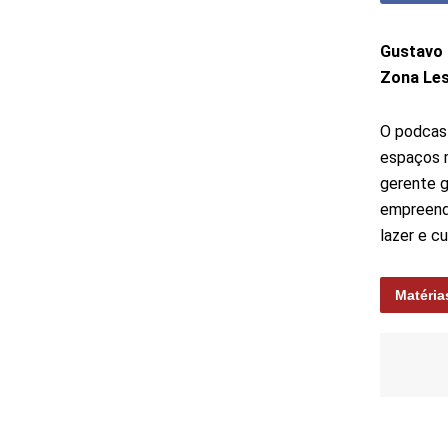
Gustavo 
Zona Le
O podca
espaços 
gerente g
empreend
lazer e cu
Matéria