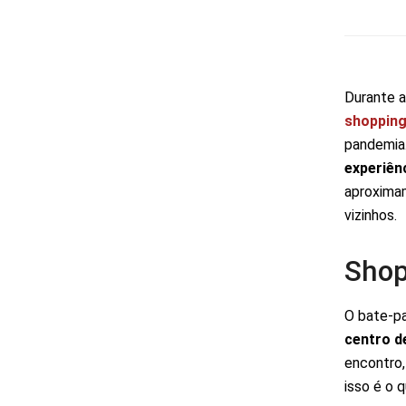
Durante a
shoppin
pandemia.
experiên
aproximam
vizinhos.
Shop
O bate-p
centro d
encontro,
isso é o 