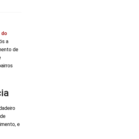
a do
ós a
mento de
e
airros
ia
dadeiro
 de
imento, e