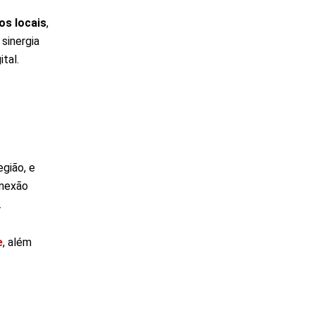
os locais
,
 sinergia
tal.
gião, e
onexão
.
e
, além