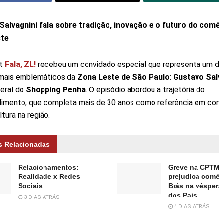
Salvagnini fala sobre tradição, inovação e o futuro do comé
ste
st
Fala, ZL!
recebeu um convidado especial que representa um 
mais emblemáticos da
Zona Leste de São Paulo
:
Gustavo Sal
eral do
Shopping Penha
. O episódio abordou a trajetória do
imento, que completa mais de 30 anos como referência em co
ltura na região.
s Relacionadas
Relacionamentos:
Greve na CPT
Realidade x Redes
prejudica comé
Sociais
Brás na vésper
dos Pais
3 DIAS ATRÁS
4 DIAS ATRÁS