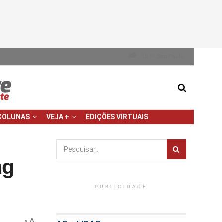
13
Sao Paulo
°C
COLUNAS
VEJA +
EDIÇÕES VIRTUAIS
ng
PUBLICIDADE
A