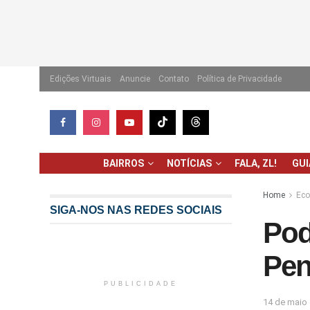
Edições Virtuais
Anuncie
Contato
Política de Privacidade
BAIRROS
NOTÍCIAS
FALA, ZL!
GU
Home
Ec
SIGA-NOS NAS REDES SOCIAIS
Pod
Pen
PUBLICIDADE
14 de maio