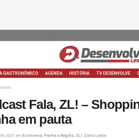
sábado, 8 de agosto de 2026
IA GASTRONÔMICO
AGENDA
HISTÓRIA
TV DESENVOLVE
onomia
cast Fala, ZL! – Shoppi
ha em pauta
 de 2025
em
Economia
,
Penha e Região
,
ZL!
,
Zona Leste