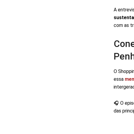
A entrev
sustenta
com as t
Cone
Pen
O Shoppin
essa
mem
intergera
🎧 O epis
das princ