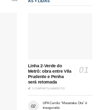
A
AS + LIDAS
Linha 2-Verde do
Metrô: obra entre Vila
Prudente e Penha
será retomada
5 COMPARTILHAMENTOS
UPA Carrão “Masataka Ota” é
inaugurada