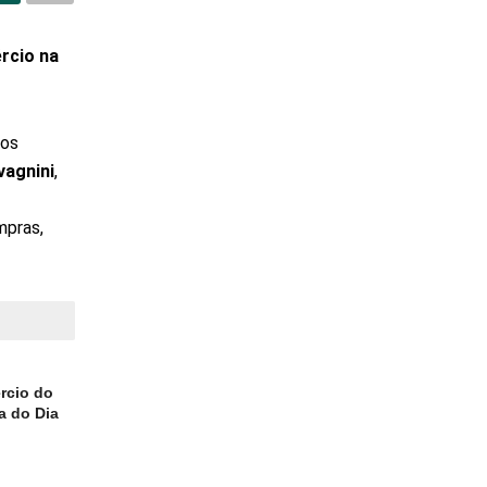
rcio na
dos
vagnini
,
mpras,
M
rcio do
a do Dia