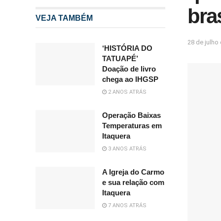
bra
VEJA TAMBÉM
28 de julho
‘HISTÓRIA DO
TATUAPÉ’
Doação de livro
chega ao IHGSP
2 ANOS ATRÁS
Operação Baixas
Temperaturas em
Itaquera
3 ANOS ATRÁS
A Igreja do Carmo
e sua relação com
Itaquera
7 ANOS ATRÁS