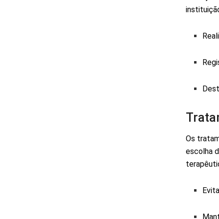
instituiçã
Real
Regi
Dest
Trata
Os tratam
escolha de
terapêuti
Evita
Mant