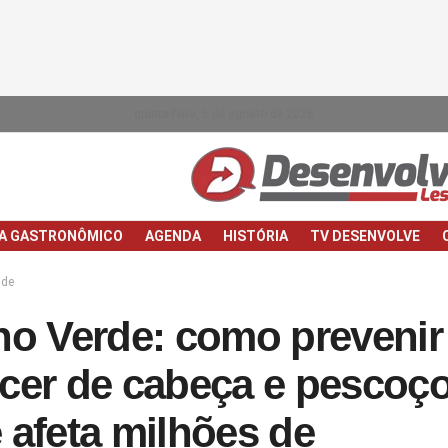
quinta-feira, 6 de agosto de 2026
IA GASTRONÔMICO
AGENDA
HISTÓRIA
TV DESENVOLVE
de
ho Verde: como prevenir
cer de cabeça e pescoço
 afeta milhões de