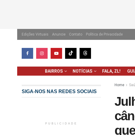
Edições Virtuais
Anuncie
Contato
Política de Privacidade
BAIRROS
NOTÍCIAS
FALA, ZL!
GU
Home
Saú
SIGA-NOS NAS REDES SOCIAIS
Jul
cân
PUBLICIDADE
que