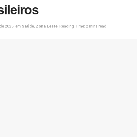
sileiros
 de 2025
em
Saúde
,
Zona Leste
Reading Time: 2 mins read