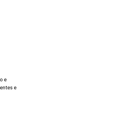
o e
ientes e