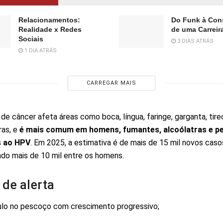
Relacionamentos:
Do Funk à Con
Realidade x Redes
de uma Carreira
Sociais
3 DIAS ATRÁS
1 DIA ATRÁS
CARREGAR MAIS
 de câncer afeta áreas como boca, língua, faringe, garganta, tire
ras, e
é mais comum em homens, fumantes, alcoólatras e p
s ao HPV
. Em 2025, a estimativa é de mais de 15 mil novos caso
endo mais de 10 mil entre os homens.
 de alerta
lo no pescoço com crescimento progressivo;