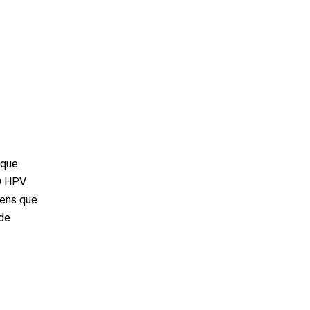
 que
 O HPV
ens que
de