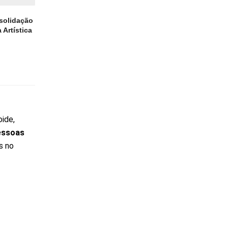
solidação
 Artística
oide,
essoas
s no