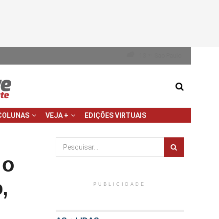
13
Sao Paulo
°C
COLUNAS
VEJA +
EDIÇÕES VIRTUAIS
 o
,
PUBLICIDADE