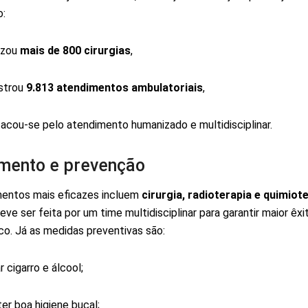
o:
izou
mais de 800 cirurgias
,
strou
9.813 atendimentos ambulatoriais
,
acou-se pelo atendimento humanizado e multidisciplinar.
mento e prevenção
entos mais eficazes incluem
cirurgia, radioterapia e quimiot
ve ser feita por um time multidisciplinar para garantir maior êxi
co. Já as medidas preventivas são:
r cigarro e álcool;
er boa higiene bucal;