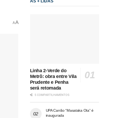
AS + LIDAS
A
A
Linha 2-Verde do
Metrô: obra entre Vila
Prudente e Penha
será retomada
5 COMPARTILHAMENTOS
UPA Carrão “Masataka Ota” é
inaugurada