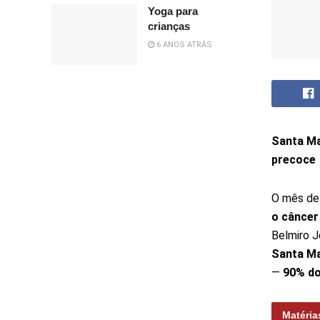
Yoga para
crianças
6 ANOS ATRÁS
Santa Ma
precoce
O mês de
o câncer
Belmiro J
Santa Ma
—
90% do
Matéria