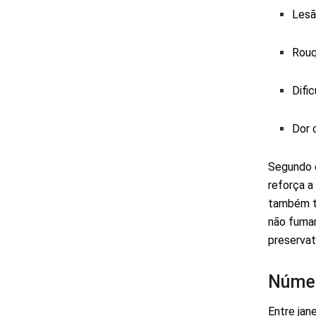
Lesã
Rouq
Difi
Dor 
Segundo o
reforça a
também t
não fumam
preservat
Númer
Entre jan