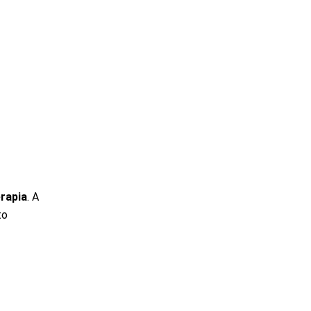
erapia
. A
to