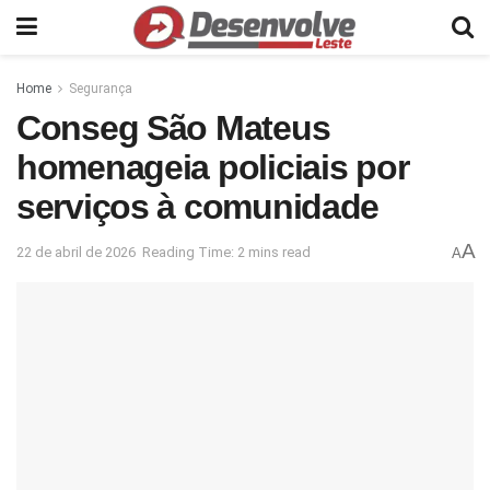
Home
Segurança
Conseg São Mateus
homenageia policiais por
serviços à comunidade
A
22 de abril de 2026
Reading Time: 2 mins read
A