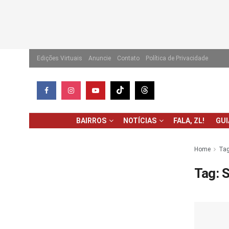
Edições Virtuais
Anuncie
Contato
Política de Privacidade
BAIRROS
NOTÍCIAS
FALA, ZL!
GU
Home
Ta
Tag:
S