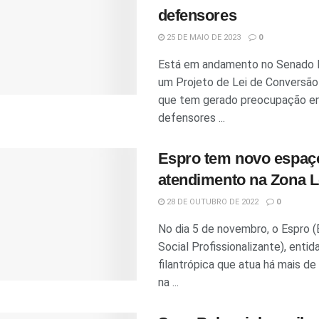
defensores
25 DE MAIO DE 2023
0
Está em andamento no Senado 
um Projeto de Lei de Conversão
que tem gerado preocupação en
defensores ...
Espro tem novo espaç
atendimento na Zona L
28 DE OUTUBRO DE 2022
0
No dia 5 de novembro, o Espro (
Social Profissionalizante), entid
filantrópica que atua há mais de
na ...