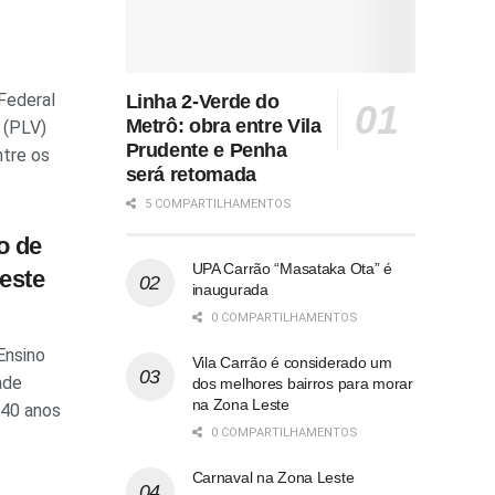
Federal
Linha 2-Verde do
Metrô: obra entre Vila
 (PLV)
Prudente e Penha
tre os
será retomada
5 COMPARTILHAMENTOS
o de
UPA Carrão “Masataka Ota” é
este
inaugurada
0 COMPARTILHAMENTOS
Ensino
Vila Carrão é considerado um
ade
dos melhores bairros para morar
na Zona Leste
 40 anos
0 COMPARTILHAMENTOS
Carnaval na Zona Leste