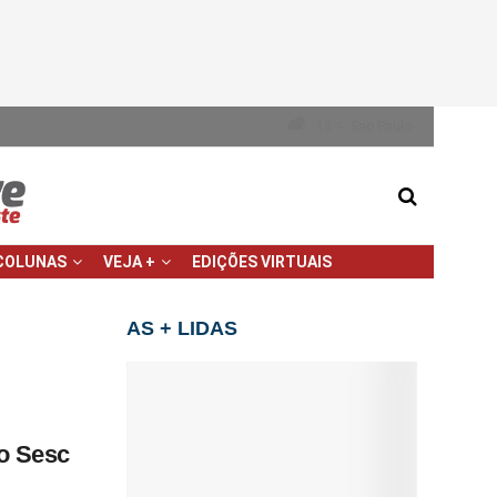
13
Sao Paulo
°C
COLUNAS
VEJA +
EDIÇÕES VIRTUAIS
AS + LIDAS
o Sesc