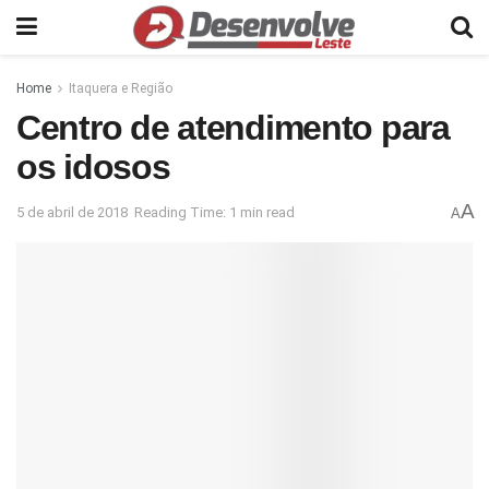
Home
Itaquera e Região
Centro de atendimento para
os idosos
A
5 de abril de 2018
Reading Time: 1 min read
A