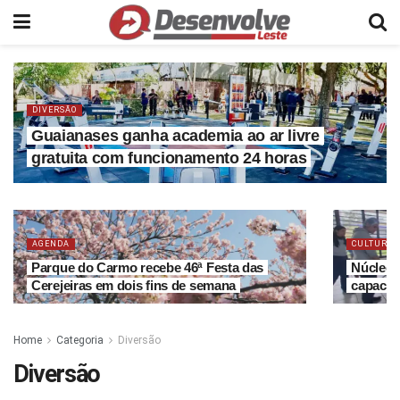
DIVERSÃO
Guaianases ganha academia ao ar livre
gratuita com funcionamento 24 horas
AGENDA
CULTURA
Parque do Carmo recebe 46ª Festa das
Núcleo d
Cerejeiras em dois fins de semana
capacit
Home
Categoria
Diversão
Diversão