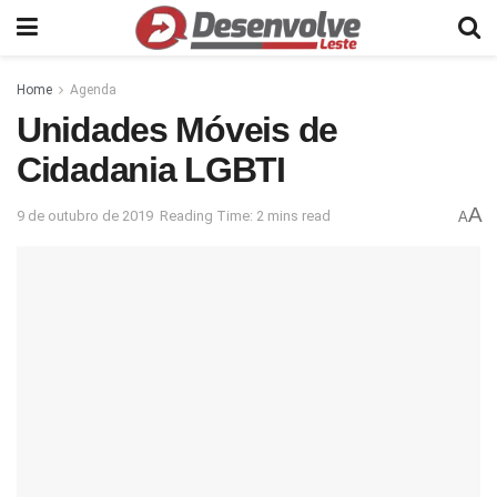
Home
Agenda
Unidades Móveis de
Cidadania LGBTI
A
9 de outubro de 2019
Reading Time: 2 mins read
A