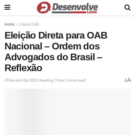
Home
Coluna OAB
Eleição Direta para OAB
Nacional – Ordem dos
Advogados do Brasil –
Reflexão
A
29 de abril de 2020
Reading Time: 3 mins read
A