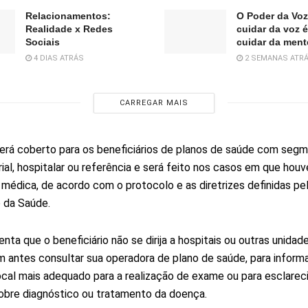
Relacionamentos:
O Poder da Vo
Realidade x Redes
cuidar da voz 
Sociais
cuidar da ment
4 DIAS ATRÁS
2 SEMANAS ATR
CARREGAR MAIS
erá coberto para os beneficiários de planos de saúde com seg
ial, hospitalar ou referência e será feito nos casos em que houv
 médica, de acordo com o protocolo e as diretrizes definidas pe
o da Saúde.
nta que o beneficiário não se dirija a hospitais ou outras unidad
 antes consultar sua operadora de plano de saúde, para infor
ocal mais adequado para a realização de exame ou para esclare
obre diagnóstico ou tratamento da doença.