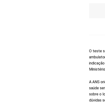
O teste s
ambulator
indicação
Ministéri
A ANS orie
saúde sem
sobre o l
dúvidas s