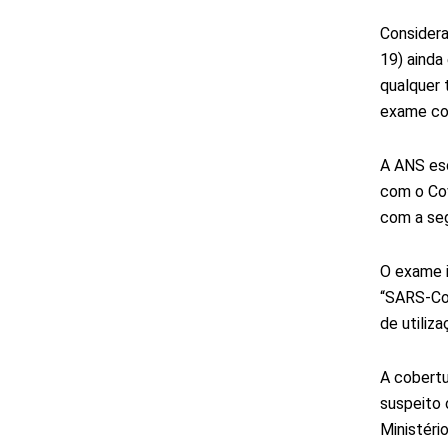
Considera
19) ainda
qualquer 
exame com
A ANS esc
com o Cov
com a seg
O exame 
“SARS-Co
de utiliza
A cobertu
suspeito 
Ministéri