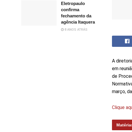
Eletropaulo
confirma
fechamento da
agência Itaquera
8 ANOS ATRÁS
A diretor
em reuniã
de Proced
Normativa
março, da
Clique aq
Matéria