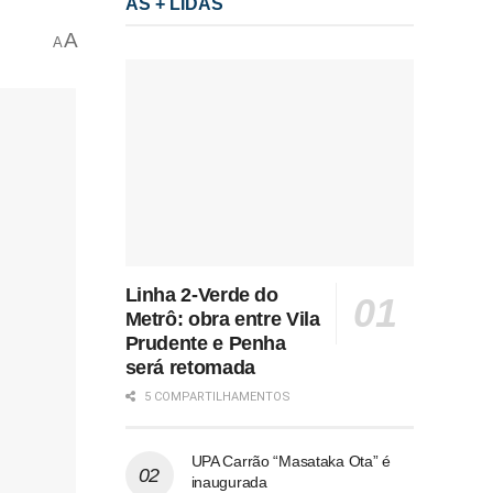
AS + LIDAS
A
A
Linha 2-Verde do
Metrô: obra entre Vila
Prudente e Penha
será retomada
5 COMPARTILHAMENTOS
UPA Carrão “Masataka Ota” é
inaugurada