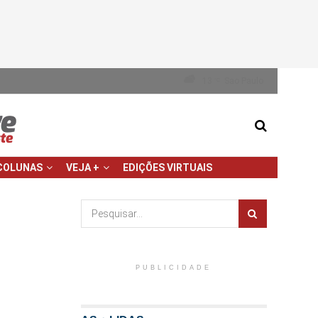
13
Sao Paulo
°C
COLUNAS
VEJA +
EDIÇÕES VIRTUAIS
PUBLICIDADE