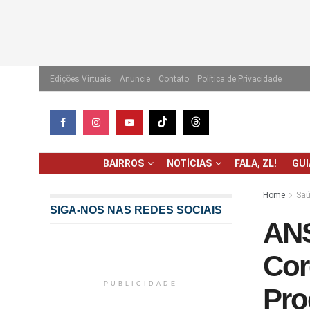
Edições Virtuais
Anuncie
Contato
Política de Privacidade
BAIRROS
NOTÍCIAS
FALA, ZL!
GU
Home
Saú
SIGA-NOS NAS REDES SOCIAIS
ANS
Cor
PUBLICIDADE
Pro