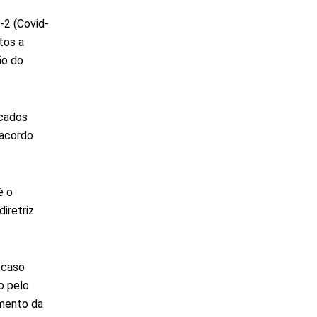
-2 (Covid-
tos a
ão do
icados
 acordo
é o
iretriz
 caso
o pelo
imento da