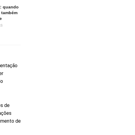
z: quando
é também
e
ÁS
mentação
er
lo
es de
mações
cimento de