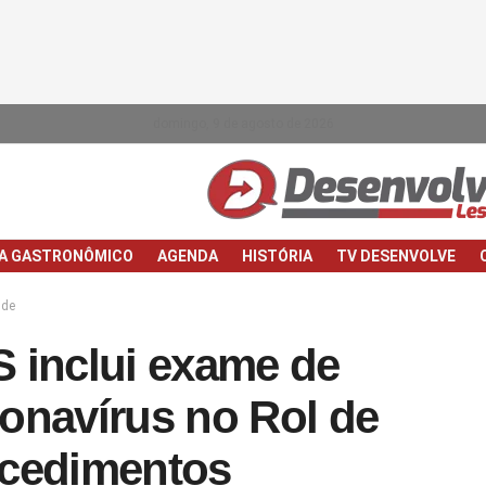
domingo, 9 de agosto de 2026
IA GASTRONÔMICO
AGENDA
HISTÓRIA
TV DESENVOLVE
de
 inclui exame de
onavírus no Rol de
cedimentos