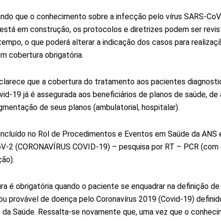
ndo que o conhecimento sobre a infecção pelo vírus SARS-CoV
 está em construção, os protocolos e diretrizes podem ser revis
tempo, o que poderá alterar a indicação dos casos para realizaç
 cobertura obrigatória.
larece que a cobertura do tratamento aos pacientes diagnost
id-19 já é assegurada aos beneficiários de planos de saúde, de
mentação de seus planos (ambulatorial, hospitalar).
incluído no Rol de Procedimentos e Eventos em Saúde da ANS 
V-2 (CORONAVÍRUS COVID-19) – pesquisa por RT – PCR (com d
ção).
ra é obrigatória quando o paciente se enquadrar na definição de
ou provável de doença pelo Coronavírus 2019 (Covid-19) definid
o da Saúde. Ressalta-se novamente que, uma vez que o conhec