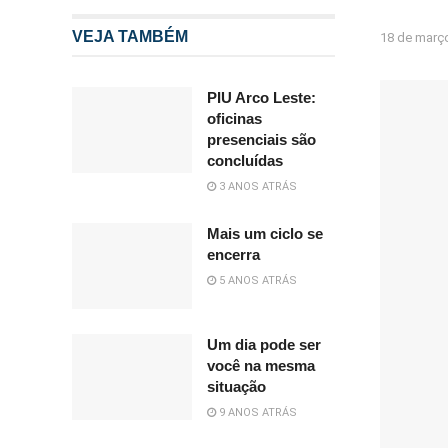
VEJA TAMBÉM
18 de març
PIU Arco Leste:
oficinas
presenciais são
concluídas
3 ANOS ATRÁS
Mais um ciclo se
encerra
5 ANOS ATRÁS
Um dia pode ser
você na mesma
situação
9 ANOS ATRÁS