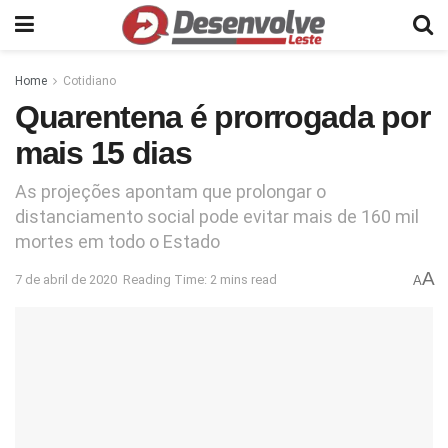
Home
Cotidiano
Quarentena é prorrogada por
mais 15 dias
As projeções apontam que prolongar o
distanciamento social pode evitar mais de 160 mil
mortes em todo o Estado
A
7 de abril de 2020
Reading Time: 2 mins read
A