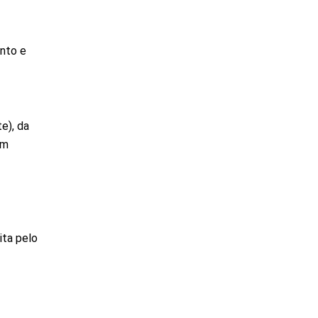
nto e
e), da
em
ita pelo