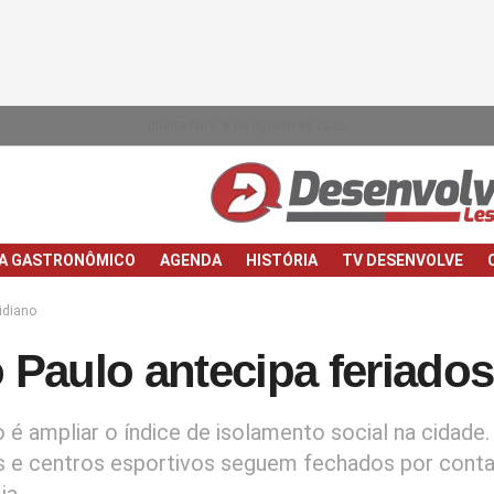
quinta-feira, 6 de agosto de 2026
IA GASTRONÔMICO
AGENDA
HISTÓRIA
TV DESENVOLVE
idiano
 Paulo antecipa feriados
o é ampliar o índice de isolamento social na cidade.
 e centros esportivos seguem fechados por conta
ia