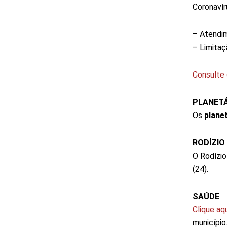
Coronavír
– Atendim
– Limitaç
Consulte 
PLANET
Os
planet
RODÍZIO
O Rodízio
(24).
SAÚDE
Clique aq
município