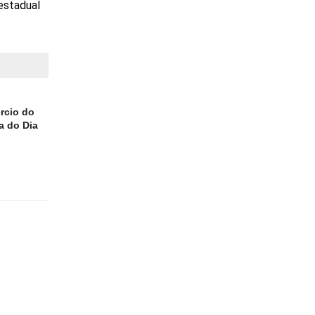
estadual
M
rcio do
a do Dia