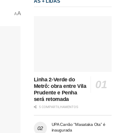
AS + LIDAS
A
A
Linha 2-Verde do
Metrô: obra entre Vila
Prudente e Penha
será retomada
5 COMPARTILHAMENTOS
UPA Carrão “Masataka Ota” é
inaugurada