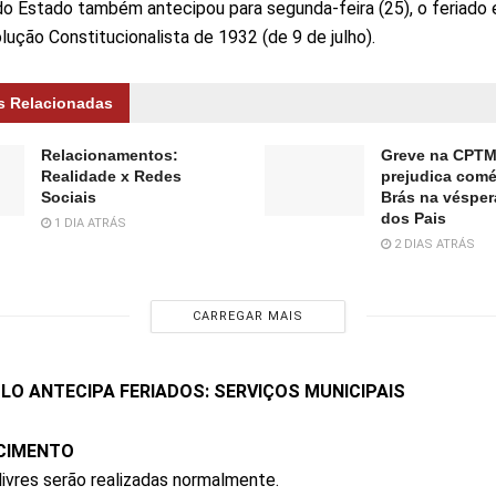
o Estado também antecipou para segunda-feira (25), o feriado 
lução Constitucionalista de 1932 (de 9 de julho).
s Relacionadas
Relacionamentos:
Greve na CPT
Realidade x Redes
prejudica comé
Sociais
Brás na vésper
dos Pais
1 DIA ATRÁS
2 DIAS ATRÁS
CARREGAR MAIS
LO ANTECIPA FERIADOS: SERVIÇOS MUNICIPAIS
CIMENTO
 livres serão realizadas normalmente.