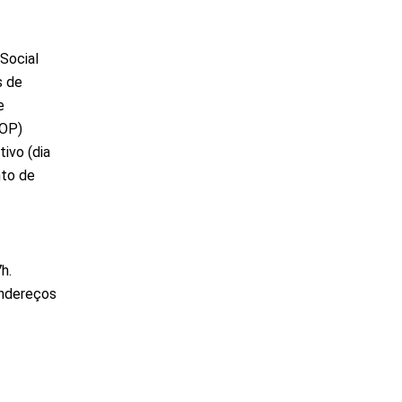
Social
s de
e
POP)
ivo (dia
nto de
h.
endereços