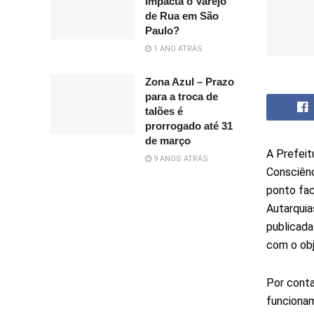
Impacta o Varejo
de Rua em São
Paulo?
1 ANO ATRÁS
Zona Azul – Prazo
para a troca de
talões é
prorrogado até 31
de março
A Prefeit
9 ANOS ATRÁS
Consciênc
ponto fac
Autarquia
publicad
com o obj
Por conta
funcionam