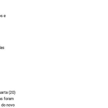
os e
las
uarta (20)
as foram
o do novo