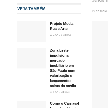
VEJA TAMBÉM
19 de maio
Projeto Moda,
Rua e Arte
2 ANOS ATRÁS
Zona Leste
impulsiona
mercado
imobiliário em
São Paulo com
valorização e
lançamentos
acima da média
1 ANO ATRÁS
Como o Carnaval