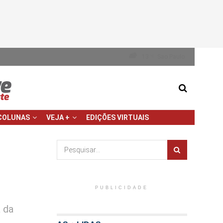
13
Sao Paulo
°C
COLUNAS
VEJA +
EDIÇÕES VIRTUAIS
PUBLICIDADE
 da