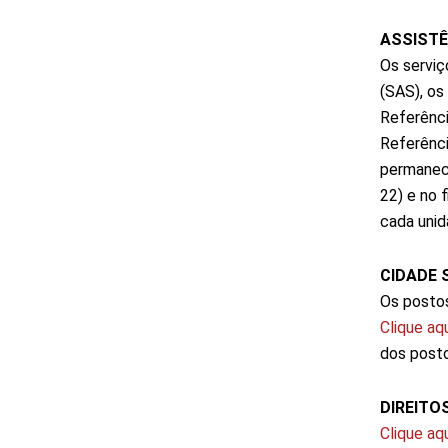
ASSISTÊ
Os serviç
(SAS), os
Referênci
Referênci
permanece
22) e no 
cada unid
CIDADE 
Os postos
Clique aqu
dos posto
DIREIT
Clique aqu