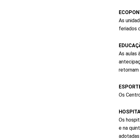
ECOPON
As unidad
feriados 
EDUCAÇ
As aulas 
antecipaç
retornam 
ESPORT
Os Centro
HOSPITA
Os hospit
e na quin
adotadas 