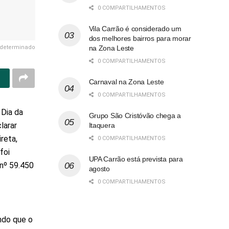
0 COMPARTILHAMENTOS
Vila Carrão é considerado um
dos melhores bairros para morar
ndeterminado
na Zona Leste
0 COMPARTILHAMENTOS
Carnaval na Zona Leste
0 COMPARTILHAMENTOS
 Dia da
Grupo São Cristóvão chega a
larar
Itaquera
reta,
0 COMPARTILHAMENTOS
foi
UPA Carrão está prevista para
nº 59.450
agosto
0 COMPARTILHAMENTOS
ndo que o