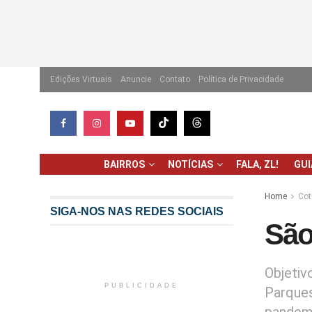
Edições Virtuais
Anuncie
Contato
Política de Privacidade
BAIRROS
NOTÍCIAS
FALA, ZL!
GU
Home
Cot
SIGA-NOS NAS REDES SOCIAIS
São
Objetiv
PUBLICIDADE
Parques
pandem