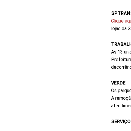
SPTRAN
Clique aqu
lojas da 
TRABAL
As 13 uni
Prefeitur
decorrênc
VERDE
Os parque
A remoção
atendimen
SERVIÇ