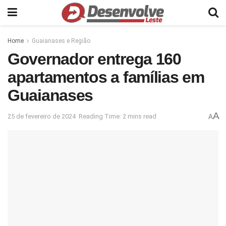
Home
Guaianases e Região
Governador entrega 160
apartamentos a famílias em
Guaianases
A
25 de fevereiro de 2024
Reading Time: 2 mins read
A