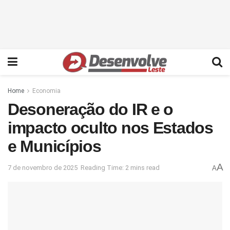
Home
Economia
Desoneração do IR e o
impacto oculto nos Estados
e Municípios
A
7 de novembro de 2025
Reading Time: 2 mins read
A