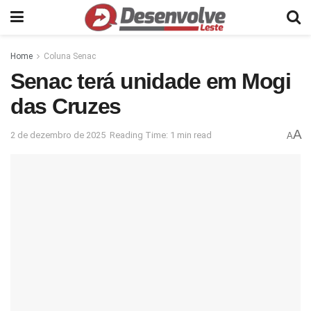
Home
Coluna Senac
Senac terá unidade em Mogi
das Cruzes
A
2 de dezembro de 2025
Reading Time: 1 min read
A