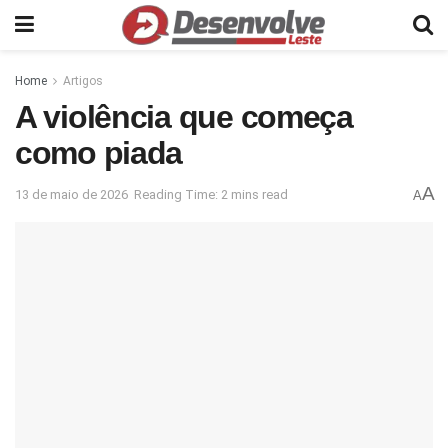
Home
Artigos
A violência que começa
como piada
A
13 de maio de 2026
Reading Time: 2 mins read
A