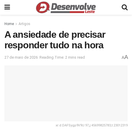
Home
Artigos
A ansiedade de precisar
responder tudo na hora
A
27 de maio de 2026
Reading Time: 2 mins read
A
xr:d:DAFSygp9V9U:97,j:45699825783,t:23012319