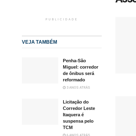
PUBLICIDADE
VEJA TAMBÉM
Penha-São
Miguel: corredor
de ônibus será
reformado
3 ANOS ATRÁS
Licitação do
Corredor Leste
Itaquera é
suspensa pelo
TCM
6 ANOS ATRÁS