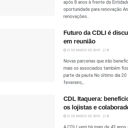
após 8 anos à frente da Entidad
oportunidade para renovação A
renovações...
Futuro da CDLI é discu
em reunião
21 DE MARÇO DE 2018
0
Novas parcerias que irão benefic
mais os associados também fiz
parte da pauta No último dia 20
fevereiro,...
CDL Itaquera: benefíci
os lojistas e colabora
21 DE MARÇO DE 2018
0
A CDLI vem há mais de 43 anos 