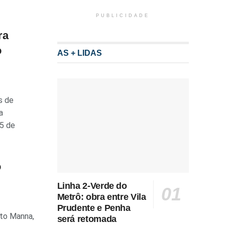
PUBLICIDADE
ra
o
AS + LIDAS
s de
a
 5 de
o
Linha 2-Verde do
Metrô: obra entre Vila
Prudente e Penha
to Manna,
será retomada