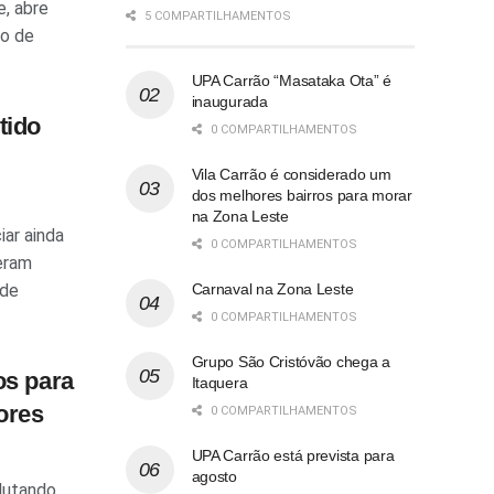
e, abre
5 COMPARTILHAMENTOS
no de
UPA Carrão “Masataka Ota” é
inaugurada
tido
0 COMPARTILHAMENTOS
Vila Carrão é considerado um
dos melhores bairros para morar
na Zona Leste
iar ainda
0 COMPARTILHAMENTOS
eram
Carnaval na Zona Leste
 de
0 COMPARTILHAMENTOS
Grupo São Cristóvão chega a
os para
Itaquera
dores
0 COMPARTILHAMENTOS
UPA Carrão está prevista para
agosto
lutando