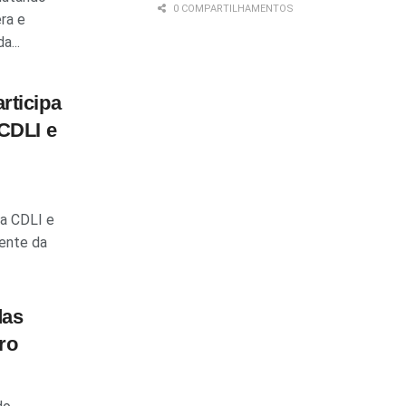
0 COMPARTILHAMENTOS
ra e
a...
rticipa
 CDLI e
da CDLI e
ente da
das
ro