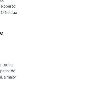
o,
. Roberto
s O Núcleo
se
a todos
Apesar do
l, a maior