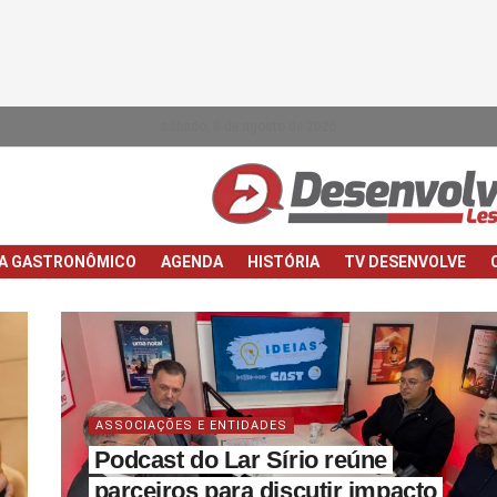
sábado, 8 de agosto de 2026
IA GASTRONÔMICO
AGENDA
HISTÓRIA
TV DESENVOLVE
ASSOCIAÇÕES E ENTIDADES
Podcast do Lar Sírio reúne
parceiros para discutir impacto