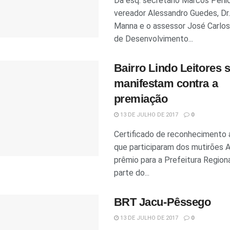
Da esq. secretário Marcos Penid
vereador Alessandro Guedes, Dr
Manna e o assessor José Carlo
de Desenvolvimento...
Bairro Lindo Leitores 
manifestam contra a
premiação
13 DE JULHO DE 2017
0
Certificado de reconhecimento 
que participaram dos mutirões 
prêmio para a Prefeitura Regiona
parte do...
BRT Jacu-Pêssego
13 DE JULHO DE 2017
0