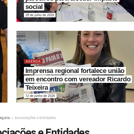
social
28 de julho de 2026
AGENDA
Imprensa regional fortalece união
em encontro com vereador Ricardo
Teixeira
12 de junho de 2026
egoria
Associações e Entidades
ciações e Entidades