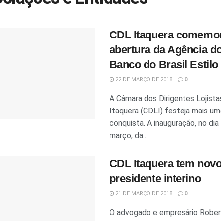
CDL Itaquera comemo
abertura da Agência d
Banco do Brasil Estilo
22 DE MARÇO DE 2018
0
A Câmara dos Dirigentes Lojista
Itaquera (CDLI) festeja mais um
conquista. A inauguração, no dia
março, da...
CDL Itaquera tem nov
presidente interino
21 DE MARÇO DE 2018
0
O advogado e empresário Rober