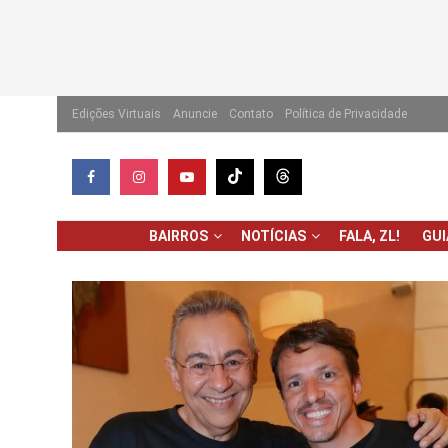
Edições Virtuais
Anuncie
Contato
Política de Privacidade
BAIRROS
NOTÍCIAS
FALA, ZL!
GU