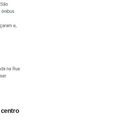
 São
 ônibus
çaram e,
ada na Rua
 ser
 centro