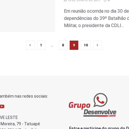
10 DE JUNHO DE 2017
0
Em reunião ocorrida no dia 30 de
dependências do 39º Batalhão d
Militar, o presidente da CDLI...
1
…
8
9
10
também nas redes sociais:
VE LESTE
Moreira, 79 - Tatuapé
Entre e participe do grupo do 