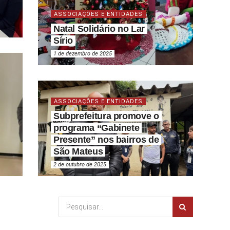
ASSOCIAÇÕES E ENTIDADES
Natal Solidário no Lar
Sírio
1 de dezembro de 2025
ASSOCIAÇÕES E ENTIDADES
Subprefeitura promove o
programa “Gabinete
Presente” nos bairros de
São Mateus
2 de outubro de 2025