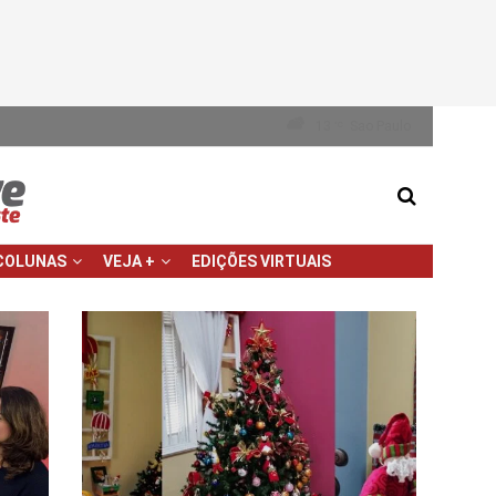
13
Sao Paulo
°C
COLUNAS
VEJA +
EDIÇÕES VIRTUAIS