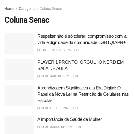
Home
Categoria
Coluna Senac
Coluna Senac
Respeitar não é só tolerar: compromisso com a
vida e dignidade da comunidade LGBTQIAPN+
9 DE JUNHO DE 2025
0
PLAYER 1 PRONTO: ORGULHO NERD EM
SALA DE AULA
13 DE MAIO DE 2025
0
Aprendizagem Significativa e a Era Digital: O
Papel da Nova Lei na Restrição de Celulares nas
Escolas
14 DE ABRIL DE 2025
0
A Importância da Saúde da Mulher
11 DE MARÇO DE 2025
0