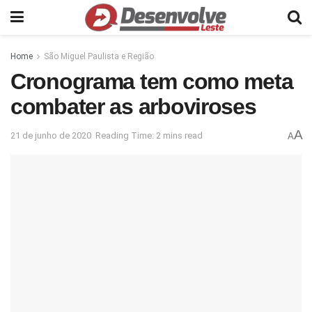
Home
São Miguel Paulista e Região
Cronograma tem como meta
combater as arboviroses
A
21 de junho de 2020
Reading Time: 2 mins read
A